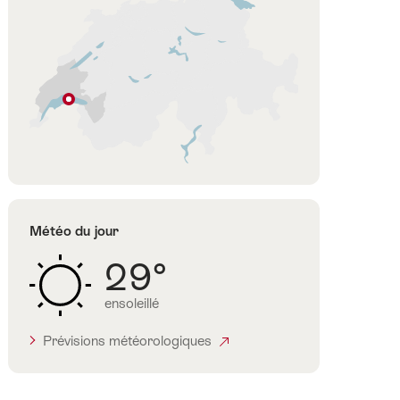
e
Lausanne
Vaud
Météo du jour
29°
ensoleillé
Prévisions météorologiques