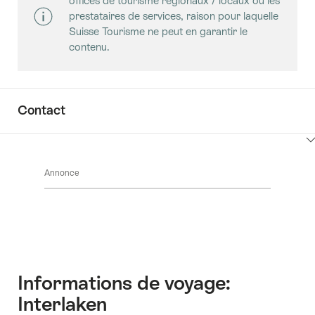
offices de tourisme régionaux / locaux ou les
pour
contenus
prestataires de services, raison pour laquelle
afficher
Salles
Suisse Tourisme ne peut en garantir le
les
contenu.
contenus
Key
Value
List
Contact
Cliquez
ici
Annonce
pour
afficher
les
contenus
Accéder
au
contact
Informations de voyage:
Interlaken