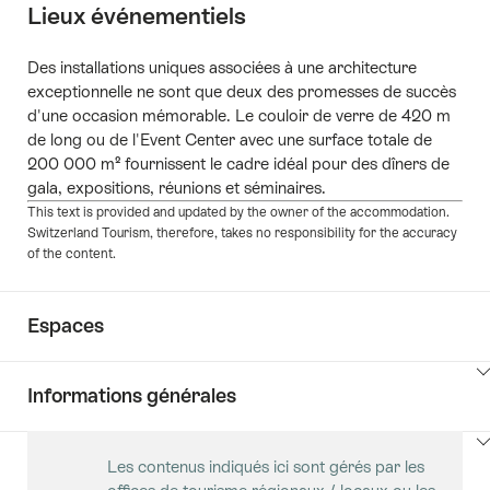
Lieux événementiels
Des installations uniques associées à une architecture
exceptionnelle ne sont que deux des promesses de succès
d'une occasion mémorable. Le couloir de verre de 420 m
de long ou de l'Event Center avec une surface totale de
200 000 m² fournissent le cadre idéal pour des dîners de
gala, expositions, réunions et séminaires.
This text is provided and updated by the owner of the accommodation.
Switzerland Tourism, therefore, takes no responsibility for the accuracy
of the content.
Espaces
Cliquez
Informations générales
ici
pour
Cliquez
afficher
Les contenus indiqués ici sont gérés par les
ici
les