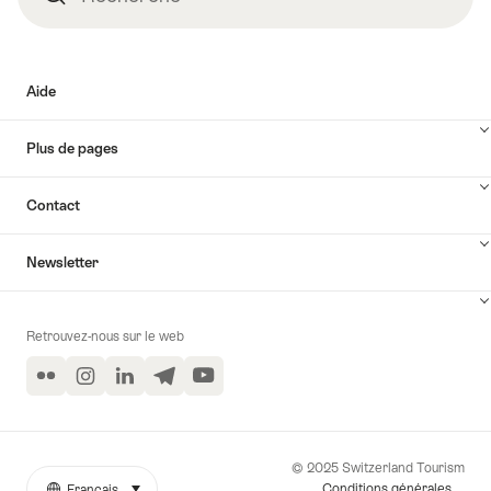
Aide
Plus de pages
Contact
Newsletter
Retrouvez-nous sur le web
Flickr
Instagram
LinkedIn
Telegram
YouTube
© 2025 Switzerland Tourism
Conditions générales
Français
sélectionner (cliquer pour afficher)