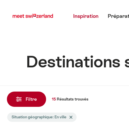
Naviguer
Navigation
Menu principal
sur
rapide
Inspiration
Préparat
myswitzerland.com
Destinations 
15
Résultats
Filtre
15
Résultats
trouvés
trouvés
La
Situation géographique: En ville
Effacer le tag Situation géographique
recherche