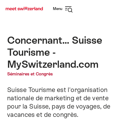
Naviguer
Navigation
Menu
sur
rapide
Ouvrir
myswitzerland.com
la
navigation
Concernant... Suisse
Tourisme -
MySwitzerland.com
Séminaires et Congrès
Suisse Tourisme est l'organisation
Introduction
nationale de marketing et de vente
pour la Suisse, pays de voyages, de
vacances et de congrès.