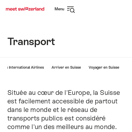
Naviguer
Navigation
Menu
sur
rapide
Ouvrir
myswitzerland.com
la
navigation
Transport
Liste
wiss International Airlines
Arriver en Suisse
Voyager en Suisse
des
liens
menant
directement
Située au cœur de l'Europe, la Suisse
Introduction
aux
est facilement accessible de partout
points
dans le monde et le réseau de
forts
sur
transports publics est considéré
cette
comme l'un des meilleurs au monde.
page.