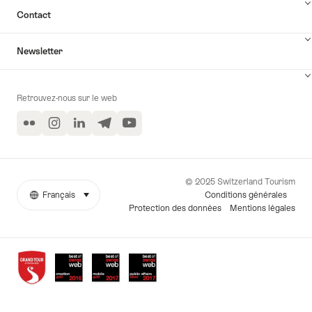
Contact
Newsletter
Retrouvez-nous sur le web
Flickr
Instagram
LinkedIn
Telegram
YouTube
© 2025 Switzerland Tourism
Conditions générales
Français
sélectionner (cliquer pour afficher)
More
Langue
Protection des données
Mentions légales
links
Awards