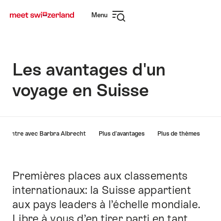
Naviguer
Navigation
Menu
sur
rapide
Ouvrir
myswitzerland.com
la
navigation
Les avantages d'un
voyage en Suisse
Liste
ncontre avec Barbra Albrecht
Plus d'avantages
Plus de thèmes
des
liens
menant
directement
Premières places aux classements
Introduction
aux
internationaux: la Suisse appartient
points
aux pays leaders à l’échelle mondiale.
forts
sur
Libre à vous d’en tirer parti en tant