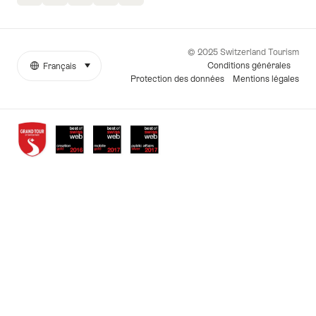
© 2025 Switzerland Tourism
Conditions générales
Français
sélectionner (cliquer pour afficher)
More
Langue
Protection des données
Mentions légales
links
Awards