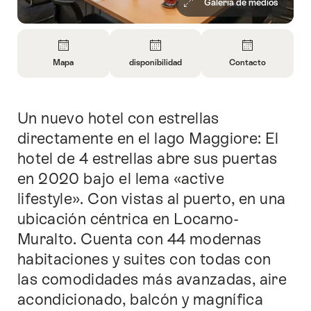
Galería de medios
Vista
general
Mapa
disponibilidad
Contacto
Abrir
Abrir
Abrir
información
información
información
sobre
sobre
sobre
Un nuevo hotel con estrellas
Introducción
Mapa
Abrir
Contacto
información
directamente en el lago Maggiore: El
sobre
hotel de 4 estrellas abre sus puertas
disponibilidad
en 2020 bajo el lema «active
lifestyle». Con vistas al puerto, en una
ubicación céntrica en Locarno-
Muralto. Cuenta con 44 modernas
habitaciones y suites con todas con
las comodidades más avanzadas, aire
acondicionado, balcón y magnífica