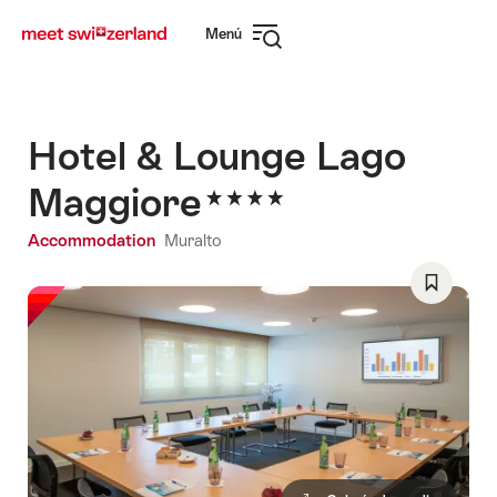
Navegar
Navegación
Menú
por
rápida
Abrir
myswitzerland.com
navegación
Hotel & Lounge Lago
Maggiore
Accommodation
Muralto
Guardar
como
favorito:
Lista
de
deseos