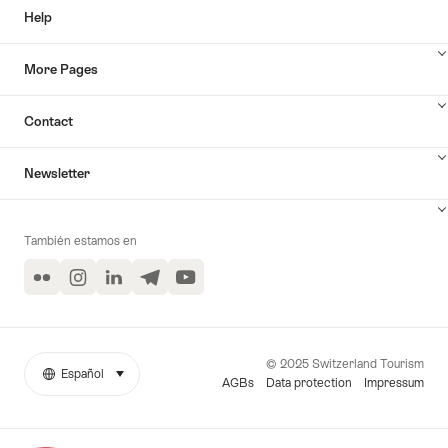
Help
More Pages
Contact
Newsletter
También estamos en
Flickr
Instagram
LinkedIn
Telegram
YouTube
© 2025 Switzerland Tourism
Español
seleccionar (haga clic para ver)
More
Idioma
AGBs
Data protection
Impressum
links