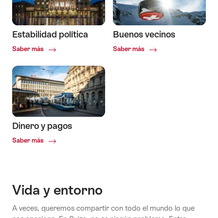
Estabilidad política
Buenos vecinos
Common.Of
Common.Of
Saber más
Saber más
Estabilidad
Buenos
política
vecinos
Dinero y pagos
Common.Of
Saber más
Dinero
y
pagos
Vida y entorno
A veces, queremos compartir con todo el mundo lo que