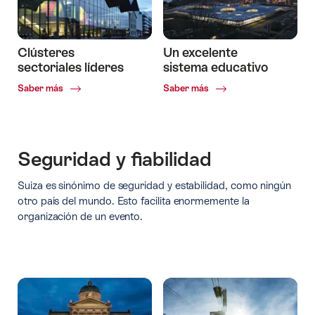
Clústeres
Un excelente
sectoriales líderes
sistema educativo
Common.Of
Common.Of
Saber más
Saber más
Clústeres
Un
sectoriales
excelente
líderes
sistema
educativo
Seguridad y fiabilidad
Suiza es sinónimo de seguridad y estabilidad, como ningún
otro país del mundo. Esto facilita enormemente la
organización de un evento.