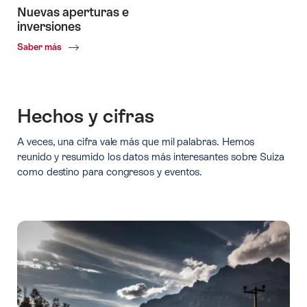
Nuevas aperturas e
inversiones
Common.Of
Saber más
Nuevas
aperturas
e
inversiones
Hechos y cifras
A veces, una cifra vale más que mil palabras. Hemos
reunido y resumido los datos más interesantes sobre Suiza
como destino para congresos y eventos.