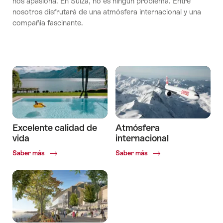
nos apasiona. En Suiza, no es ningún problema. Entre
nosotros disfrutará de una atmósfera internacional y una
compañía fascinante.
Excelente calidad de
Atmósfera
vida
internacional
Common.Of
Common.Of
Saber más
Saber más
Excelente
Atmósfera
calidad
internacional
de
vida