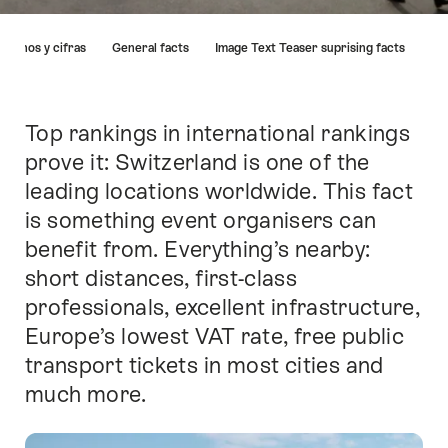
Lista
Hechos y cifras
General facts
Image Text Teaser suprising facts
de
enlaces
que
llevan
Top rankings in international rankings
Introducción
directamente
prove it: Switzerland is one of the
a
leading locations worldwide. This fact
los
puntos
is something event organisers can
de
benefit from. Everything’s nearby:
anclaje
short distances, first-class
en
esta
professionals, excellent infrastructure,
página.
Europe’s lowest VAT rate, free public
transport tickets in most cities and
much more.