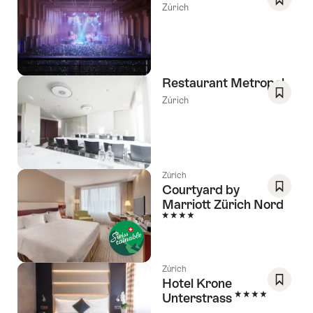
deseos
Zúrich
Guarda
como
favorit
Lista
de
Restaurant Metropol
deseos
Zúrich
Guarda
como
favorit
Lista
de
Zúrich
Courtyard by
deseos
Marriott Zürich Nord
Guarda
4 Estrellas
como
favorit
Lista
de
Zúrich
Hotel Krone
deseos
4 Estrellas
Unterstrass
Guarda