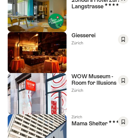
4 Estrellas
Langstrasse
Guarda
como
favorit
Lista
de
Giesserei
deseos
Zúrich
Guarda
como
favorit
Lista
de
WOW Museum -
deseos
Room for Illusions
Guarda
Zúrich
como
favorit
Lista
de
Zúrich
4 Estrellas
Mama Shelter
deseos
Guarda
como