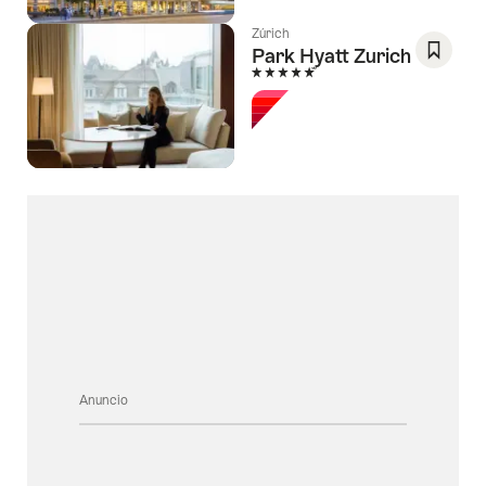
Lista
de
Zúrich
Park Hyatt Zurich
deseos
5 Estrellas
Guarda
como
favorit
Lista
de
deseos
Anuncio