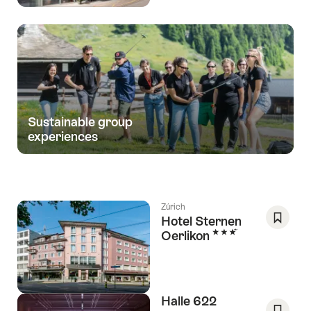
de
deseos
Sustainable group
experiences
Zúrich
Hotel Sternen
3 Estrellas
Oerlikon
Guarda
como
favorit
Lista
de
Halle 622