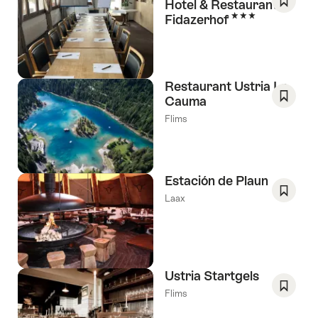
Hotel & Restaurant
deseos
3 Estrellas
Fidazerhof
Guarda
como
favorit
Lista
de
Restaurant Ustria La
deseos
Cauma
Guarda
Flims
como
favorit
Lista
de
Estación de Plaun
deseos
Laax
Guarda
como
favorit
Lista
de
Ustria Startgels
deseos
Flims
Guarda