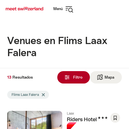
Navegar
Navegación
Menú
por
rápida
Abrir
myswitzerland.com
navegación
Venues en Flims Laax
Falera
13
13
Resultados
Resultados
Filtro
Mapa
Ir a la v
encontrado
La
Flims Laax Falera
Eliminar etiqueta Flims Laax Falera
búsqueda
se
filtró
Laax
por
3 Estrellas
Riders Hotel
las
Guarda
siguientes