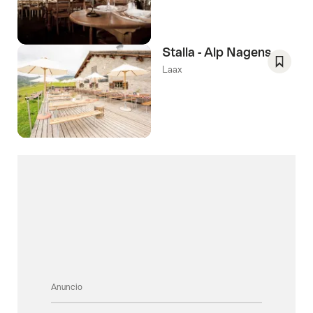
como
favorit
Lista
de
Stalla - Alp Nagens
deseos
Laax
Guarda
como
favorit
Lista
de
deseos
Anuncio