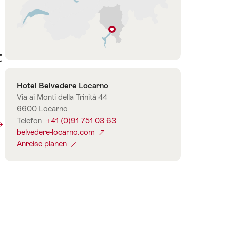
Muralto
Tessin
t
Kontakt
Hotel Belvedere Locarno
Via ai Monti della Trinità 44
6600 Locarno
Telefon
+41 (0)91 751 03 63
belvedere-locarno.com
Anreise planen