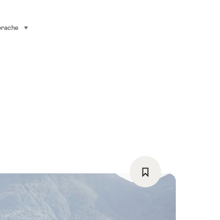
prache
auswählen (klicken um anzuzeigen)
Als
Favorit
speichern: