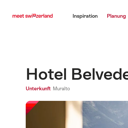
Navigate
Schnellnavigation
Hauptmenü
to
Inspiration
Planung
myswitzerland.com
Hotel Belved
Unterkunft
Muralto