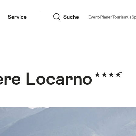
Suche
Service
Suche
Event-Planer
Tourismus
S
ere Locarno