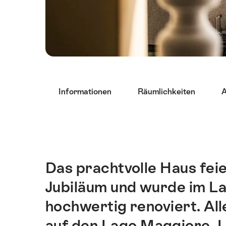
List
Informationen
Räumlichkeiten
A
von
Links
die
direkt
zu
Ankerpunkten
Das prachtvolle Haus feie
Einleitung
auf
Jubiläum und wurde im Lau
dieser
Seite
hochwertig renoviert. All
führen.
auf den Lago Maggiore, 