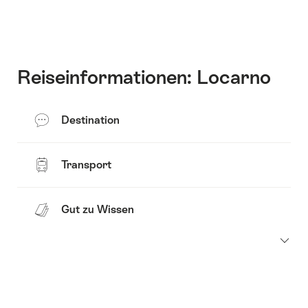
Inhalte
Säle
anzuzeigen
Reiseinformationen: Locarno
Destination
Transport
Gut zu Wissen