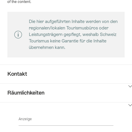
of the content.
Die hier aufgeführten Inhalte werden von den
regionalen/lokalen Tourismusbüros oder
Leistungsträgern gepflegt, weshalb Schweiz
Tourismus keine Garantie für die Inhalte
übernehmen kann.
Kontakt
Klicken
Räumlichkeiten
Sie
hier
Klicken
um
Sie
Inhalte
Anzeige
hier
zu
anzuzeigen
um
Kontakt