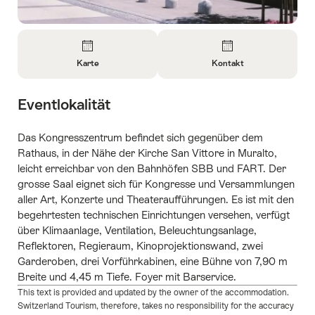
Überblick
Karte
Kontakt
Informationen
Informationen
zu
zu
Eventlokalität
Karte
Kontakt
öffnen
öffnen
Das Kongresszentrum befindet sich gegenüber dem
Rathaus, in der Nähe der Kirche San Vittore in Muralto,
leicht erreichbar von den Bahnhöfen SBB und FART. Der
grosse Saal eignet sich für Kongresse und Versammlungen
aller Art, Konzerte und Theateraufführungen. Es ist mit den
begehrtesten technischen Einrichtungen versehen, verfügt
über Klimaanlage, Ventilation, Beleuchtungsanlage,
Reflektoren, Regieraum, Kinoprojektionswand, zwei
Garderoben, drei Vorführkabinen, eine Bühne von 7,90 m
Breite und 4,45 m Tiefe. Foyer mit Barservice.
This text is provided and updated by the owner of the accommodation.
Switzerland Tourism, therefore, takes no responsibility for the accuracy