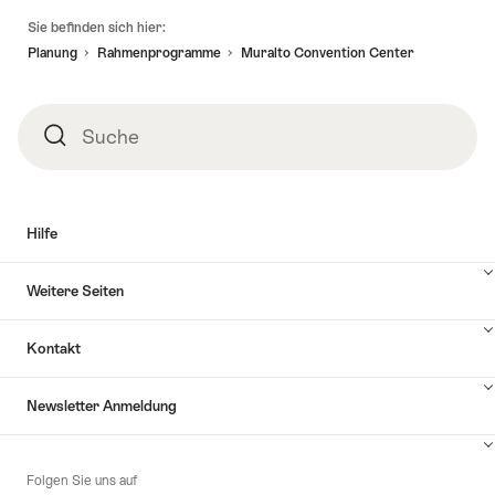
Fusszeile
Sie befinden sich hier:
Planung
Rahmenprogramme
Muralto Convention Center
Suche
Suche
Hilfe
Inhalte
Weitere Seiten
Hilfe
anzuzeigen
Inhalte
Kontakt
Weitere
Seiten
Inhalte
anzuzeigen
Newsletter Anmeldung
Kontakt
anzuzeigen
Inhalte
zu
Folgen Sie uns auf