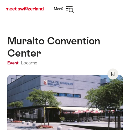
Navigate
Schnellnavigation
Menü
to
Navigation
myswitzerland.com
öffnen
Muralto Convention
Center
Event
Locarno
Als
Favorit
speicher
Wishlist