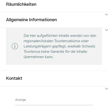
Räumlichkeiten
Klicken
Allgemeine Informationen
Sie
hier
Klicken
um
Die hier aufgeführten Inhalte werden von den
Sie
Inhalte
regionalen/lokalen Tourismusbüros oder
hier
Säle
anzuzeigen
Leistungsträgern gepflegt, weshalb Schweiz
um
Tourismus keine Garantie für die Inhalte
Inhalte
übernehmen kann.
Key
anzuzeigen
Value
List
Kontakt
Klicken
Sie
Anzeige
hier
um