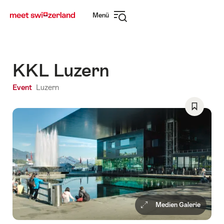
Navigate
Schnellnavigation
Menü
to
Navigation
myswitzerland.com
öffnen
KKL Luzern
Event
Luzern
Als
Favorit
speicher
Wishlist
Medien Galerie