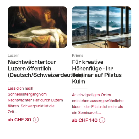
Luzern
Kriens
Nachtwächtertour
Für kreative
Luzern öffentlich
Höhenflüge - Ihr
(Deutsch/Schweizerdeutsch)
Seminar auf Pilatus
Kulm
Lass dich nach
Sonnenuntergang vom
An einzigartigen Orten
Nachtwächter Ralf durch Luzern
entstehen aussergewöhnliche
führen. Schwerpunkt ist die
Ideen - der Pilatus ist mehr als
Zeit...
ein Seminarort....
ab CHF 30
ab CHF 140
Preis-
Angebotsdetails
Preis-
Angebotsdetails
Informationen
Informationen