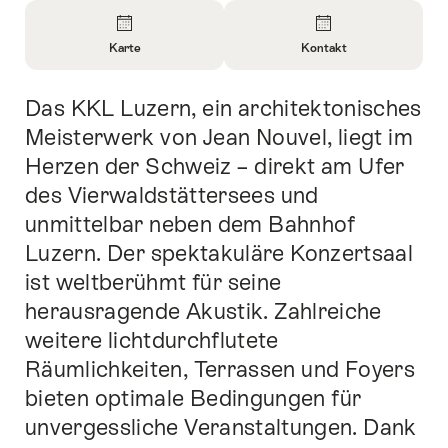
Überblick
Karte
Kontakt
Informationen
Informationen
zu
zu
Das KKL Luzern, ein architektonisches
Einleitung
Karte
Kontakt
öffnen
öffnen
Meisterwerk von Jean Nouvel, liegt im
Herzen der Schweiz – direkt am Ufer
des Vierwaldstättersees und
unmittelbar neben dem Bahnhof
Luzern. Der spektakuläre Konzertsaal
ist weltberühmt für seine
herausragende Akustik. Zahlreiche
weitere lichtdurchflutete
Räumlichkeiten, Terrassen und Foyers
bieten optimale Bedingungen für
unvergessliche Veranstaltungen. Dank