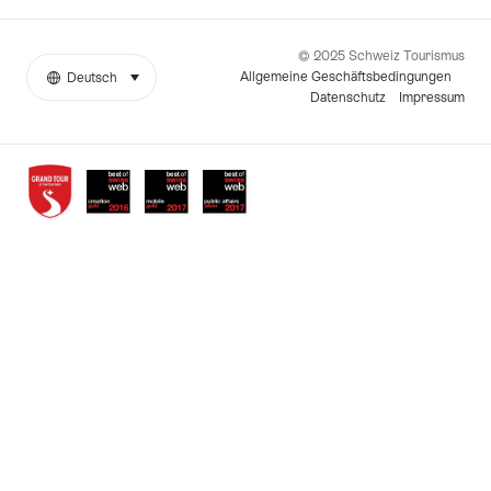
© 2025 Schweiz Tourismus
Allgemeine Geschäftsbedingungen
Deutsch
auswählen (klicken um anzuzeigen)
Weitere
Sprache
Datenschutz
Impressum
Links
Auszeichnungen