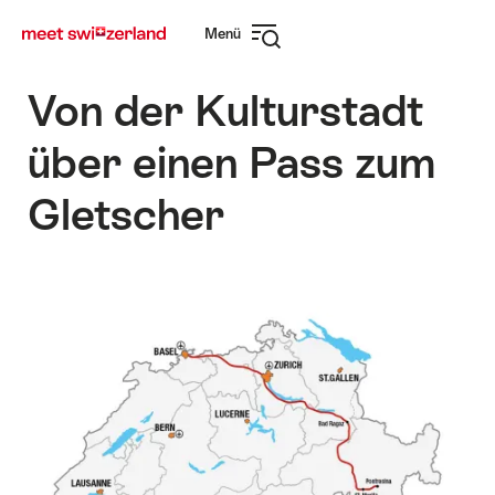
Navigate
Schnellnavigation
Menü
to
Navigation
myswitzerland.com
öffnen
Von der Kulturstadt
über einen Pass zum
Gletscher