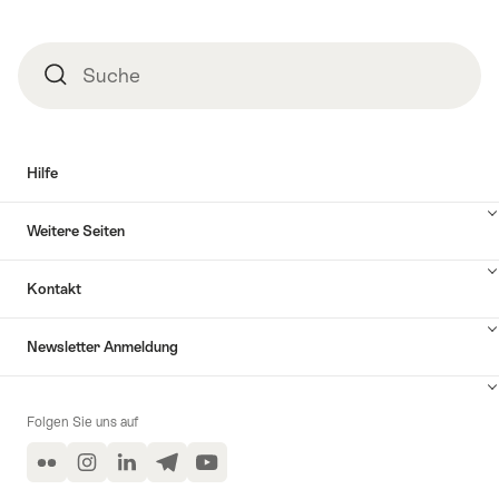
Suche
Suche
Hilfe
Inhalte
Weitere Seiten
Hilfe
anzuzeigen
Inhalte
Kontakt
Weitere
Seiten
Inhalte
anzuzeigen
Newsletter Anmeldung
Kontakt
anzuzeigen
Inhalte
zu
Folgen Sie uns auf
Newsletter
Anmeldung
Flickr
Instagram
LinkedIn
Telegram
YouTube
anzeigen