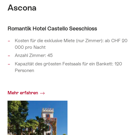
direkt
Ascona
zu
Ankerpunkten
auf
Romantik Hotel Castello Seeschloss
dieser
Seite
Kosten für die exklusive Miete (nur Zimmer): ab CHF 20
führen.
000 pro Nacht
Anzahl Zimmer: 45
Kapazität des grössten Festsaals für ein Bankett: 120
Personen
Mehr erfahren