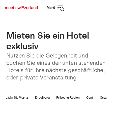
Navigate
Schnellnavigation
Menü
to
Navigation
myswitzerland.com
öffnen
Mieten Sie ein Hotel
exklusiv
Nutzen Sie die Gelegenheit und
buchen Sie eines der unten stehenden
Hotels für Ihre nächste geschäftliche,
oder private Veranstaltung.
List
Engadin St. Moritz
Engelberg
Fribourg Region
Genf
Gstaad S
von
Links
die