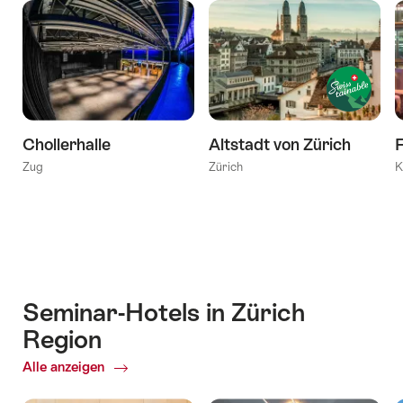
Chollerhalle
Altstadt von Zürich
F
Zug
Zürich
K
Seminar-Hotels in Zürich
Region
Alle anzeigen
of
Seminar-