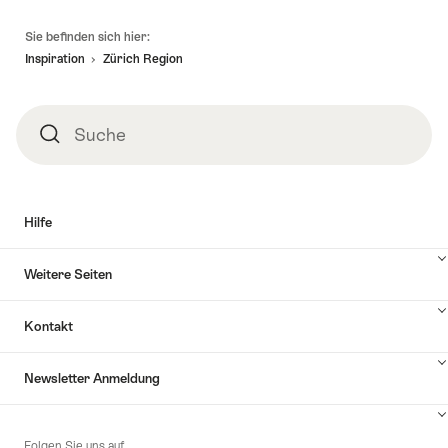
Fusszeile
Sie befinden sich hier:
Inspiration
Zürich Region
Suche
Suche
Hilfe
Inhalte
Weitere Seiten
Hilfe
anzuzeigen
Inhalte
Kontakt
Weitere
Seiten
Inhalte
anzuzeigen
Newsletter Anmeldung
Kontakt
anzuzeigen
Inhalte
zu
Folgen Sie uns auf