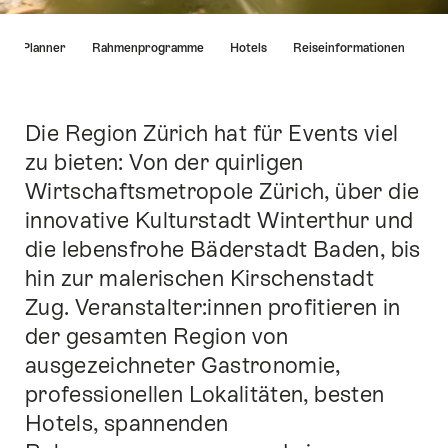
List
ing Planner
Rahmenprogramme
Hotels
Reiseinformationen
von
Links
die
direkt
Die Region Zürich hat für Events viel
Einleitung
zu
zu bieten: Von der quirligen
Ankerpunkten
Wirtschaftsmetropole Zürich, über die
auf
dieser
innovative Kulturstadt Winterthur und
Seite
die lebensfrohe Bäderstadt Baden, bis
führen.
hin zur malerischen Kirschenstadt
Zug. Veranstalter:innen profitieren in
der gesamten Region von
ausgezeichneter Gastronomie,
professionellen Lokalitäten, besten
Hotels, spannenden