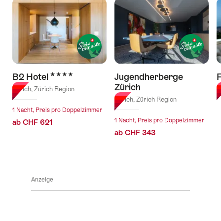
Hotels
in
Zürich
Region
4 Sterne
B2 Hotel
Jugendherberge
Zürich
Zürich, Zürich Region
Z
Zürich, Zürich Region
1 Nacht, Preis pro Doppelzimmer
1 Nacht, Preis pro Doppelzimmer
ab CHF 621
ab CHF 343
Anzeige