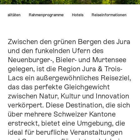
List
Lokalitäten
Rahmenprogramme
Hotels
Reiseinformationen
von
Links
die
direkt
Zwischen den grünen Bergen des Jura
Einleitung
zu
und den funkelnden Ufern des
Ankerpunkten
Neuenburger-, Bieler- und Murtensee
auf
dieser
gelegen, ist die Region Jura & Trois-
Seite
Lacs ein außergewöhnliches Reiseziel,
führen.
das das perfekte Gleichgewicht
zwischen Natur, Kultur und Innovation
verkörpert. Diese Destination, die sich
über mehrere Schweizer Kantone
erstreckt, bietet eine Umgebung, die
ideal für berufliche Veranstaltungen