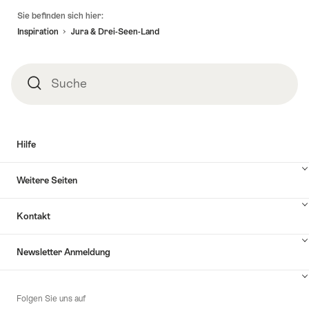
Fusszeile
Sie befinden sich hier:
Inspiration
Jura & Drei-Seen-Land
Suche
Suche
Hilfe
Inhalte
Weitere Seiten
Hilfe
anzuzeigen
Inhalte
Kontakt
Weitere
Seiten
Inhalte
anzuzeigen
Newsletter Anmeldung
Kontakt
anzuzeigen
Inhalte
zu
Folgen Sie uns auf
Newsletter