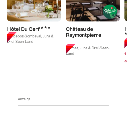
3 Sterne
Hôtel Du Cerf
Château de
H
3
Raymontpierre
Sonceboz-Sombeval, Jura &
l Sterne
Drei-Seen-Land
E
Vermes, Jura & Drei-Seen-
Land
1
a
Anzeige