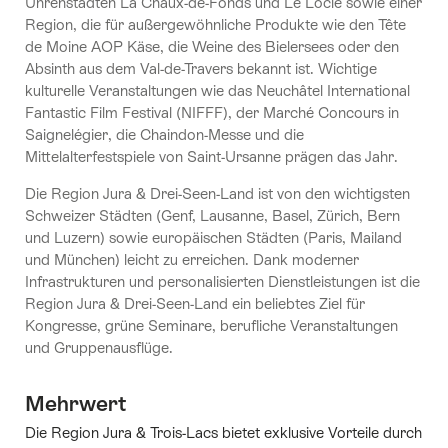
Uhrenstädten La Chaux-de-Fonds und Le Locle sowie einer
Region, die für außergewöhnliche Produkte wie den Tête
de Moine AOP Käse, die Weine des Bielersees oder den
Absinth aus dem Val-de-Travers bekannt ist. Wichtige
kulturelle Veranstaltungen wie das Neuchâtel International
Fantastic Film Festival (NIFFF), der Marché Concours in
Saignelégier, die Chaindon-Messe und die
Mittelalterfestspiele von Saint-Ursanne prägen das Jahr.
Die Region Jura & Drei-Seen-Land ist von den wichtigsten
Schweizer Städten (Genf, Lausanne, Basel, Zürich, Bern
und Luzern) sowie europäischen Städten (Paris, Mailand
und München) leicht zu erreichen. Dank moderner
Infrastrukturen und personalisierten Dienstleistungen ist die
Region Jura & Drei-Seen-Land ein beliebtes Ziel für
Kongresse, grüne Seminare, berufliche Veranstaltungen
und Gruppenausflüge.
Mehrwert
Die Region Jura & Trois-Lacs bietet exklusive Vorteile durch