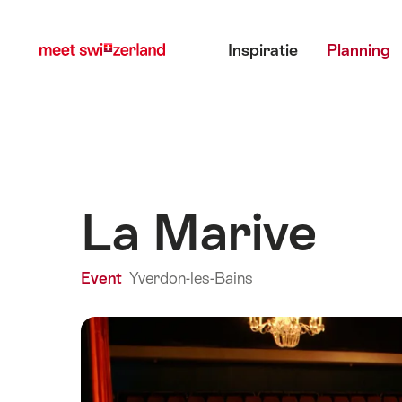
Surfen
Snellink
Hoofdmenu
op
Inspiratie
Planning
myswitzerland.com
La Marive
Event
Yverdon-les-Bains