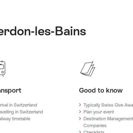
erdon-les-Bains
ansport
Good to know
rival in Switzerland
Typically Swiss Give Aw
avelling in Switzerland
Plan your event
ilway timetable
Destination Managemen
Companies
Checklists