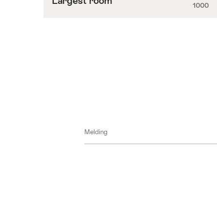
Largest room
1000
Inhoud
naar
Largest
room
Melding