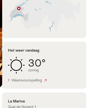
lijst
Yverdon-
les-
Bains
Vaud
Het weer vandaag
30°
zonnig
Weersvoorspelling
Contact
La Marive
Quai de Nogent 1