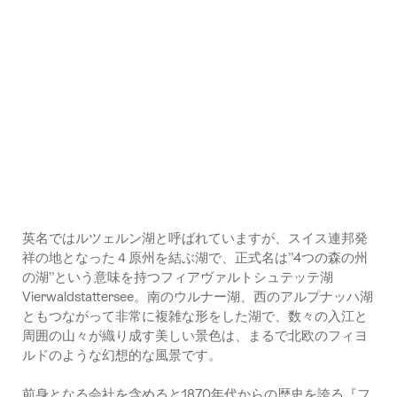
ー
ビ
ジ・
デ
画
オ
像
+14
英名ではルツェルン湖と呼ばれていますが、スイス連邦発
祥の地となった４原州を結ぶ湖で、正式名は”4つの森の州
の湖”という意味を持つフィアヴァルトシュテッテ湖
Vierwaldstattersee。南のウルナー湖、西のアルプナッハ湖
ともつながって非常に複雑な形をした湖で、数々の入江と
周囲の山々が織り成す美しい景色は、まるで北欧のフィヨ
ルドのような幻想的な風景です。
前身となる会社を含めると1870年代からの歴史を誇る『フ