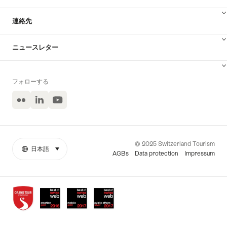
連絡先
ニュースレター
フォローする
Flickr
LinkedIn
ユ
ー
チ
ュ
ー
© 2025 Switzerland Tourism
ブ
日本語
select (click to display)
More
言
AGBs
Data protection
Impressum
links
語
Awards