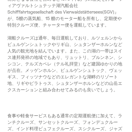
ィアヴァルトシュテッテ湖汽船会社
Schifffahrtsgesellschaft des Vierwaldstättersees(SGV)』
が、5艘の蒸気船、15 艘のモーター船を所有し、定期便や
特別クルーズ便、チャーター便を運航しています。
湖船クルーズは通年、毎日運航しており、ルツェルンから
ビュルゲンシュトックやリギ山、シュタンザーホルンなど
人気の観光地を結んでいます。また、この湖の一帯はスイ
ス連邦発祥の地域でもあり、リュットリ、ブルンネン、シ
シコン、テルズカペレ（テル礼拝堂）など建国ゆかりの地
が点在。メッゲンホルン、ビュルゲンシュトック、ヴェッ
ギス、フィッツナウなどのエレガントな湖畔のリゾート
地、リギやピラトゥス、シュタンザーホルンなどの山岳エ
クスカーションと組み合わせてみるのも良いでしょう。
食事や軽食サービスもある通常の定期運航便に加えて、ラ
ンチクルーズ、サンセットクルーズ、フォンデュクルー
ズ、インド料理ビュフェクルーズ、スシクルーズ、ジャズ