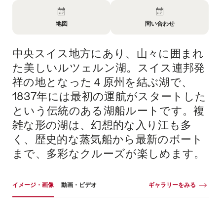
Overview
地図
問い合わせ
Open
Open
Information
Information
中央スイス地方にあり、山々に囲まれ
Intro
About
About
地
問
た美しいルツェルン湖。スイス連邦発
図
い
祥の地となった４原州を結ぶ湖で、
合
1837年には最初の運航がスタートした
わ
せ
という伝統のある湖船ルートです。複
雑な形の湖は、幻想的な入り江も多
く、歴史的な蒸気船から最新のボート
まで、多彩なクルーズが楽しめます。
イメージギャラリー
イメージ・画像
動画・ビデオ
ギャラリーをみる
イ
動
メ
画