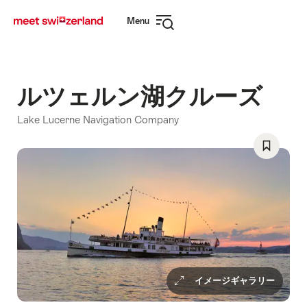
Navigate
Quick
Menu
to
navigation
Open
myswitzerland.com
navigation
ルツェルン湖クルーズ
Lake Lucerne Navigation Company
Save
As
Favorite
イメージギャラリー