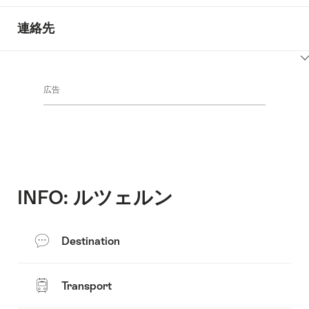
連絡先
ClickToViewContent
広告
INFO: ルツェルン
Destination
Transport