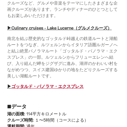
クルーズなど、グルメや音楽をテーマにしたさまざまな企
画クルーズがあります。ランチやディナーのひとつとして
もお楽しみいただけます。
▶︎Culinary cruises - Lake Lucerne（グルメクルーズ）
南北を結ぶ歴史的なゴッタルド峠越えの鉄道ルートと湖船
ルートをつなぎ、ルツェルンからイタリア語圏ルガーノへ
と結ぶ絶景パノラマルート「ゴッタルド・パノラマ・エク
スプレス」の一部。ルツェルンからフリューエレンへ結
び、入り組んだ岬をジグザグに進み、湖岸のかわいい村を
ながめつつ、スイス建国ゆかりの地をたどりクルーズする
美しい湖船ルートです。
▶︎
ゴッタルド・パノラマ・エクスプレス
■データ
湖の面積:
114平方キロメートル
クルーズ時間:
１〜5時間（コースによる）
運航期間:
通年