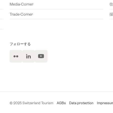
Media-Corner
Trade-Corner
フォローする
Flickr
LinkedIn
ユ
録
ー
チ
ュ
ー
ブ
© 2025 Switzerland Tourism
AGBs
Data protection
Impressu