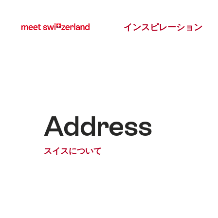
Navigate
Quick
Main menu
to
navigation
インスピレーション
myswitzerland.com
Address
スイスについて