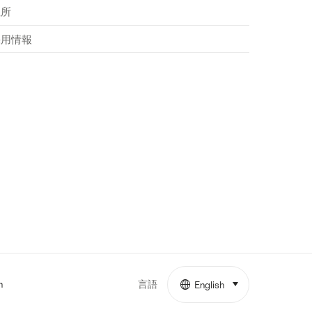
住所
採用情報
言語
m
English
select (click to displa
More
links