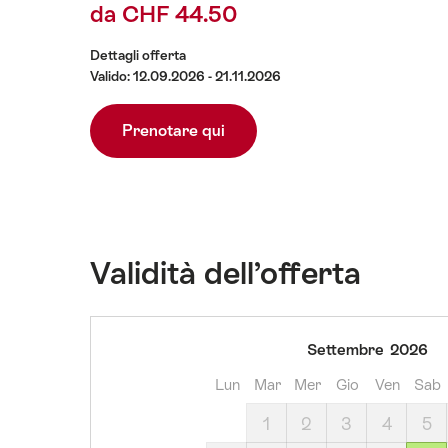
da CHF 44.50
Dettagli offerta
Valido: 12.09.2026 - 21.11.2026
Prenotare qui
Validità dell’offerta
sabato,
Settembre
2026
12
Lun
Mar
Mer
Gio
Ven
Sab
settembre
2026
1
2
3
4
5