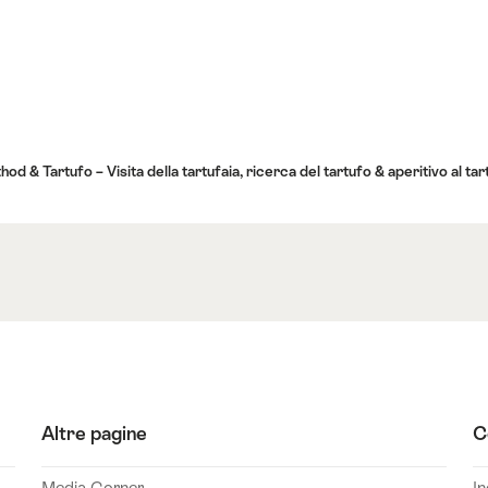
od & Tartufo – Visita della tartufaia, ricerca del tartufo & aperitivo al tar
Altre pagine
C
Media-Corner
In