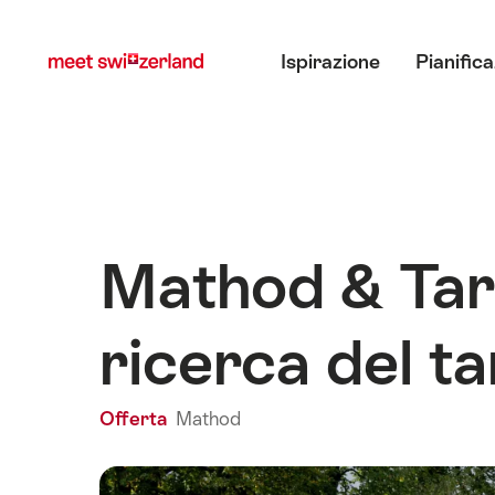
Navigare
Navigazione
Menu principale
su
rapida
Ispirazione
Pianific
myswitzerland.com
Mathod & Tartu
ricerca del ta
Offerta
Mathod