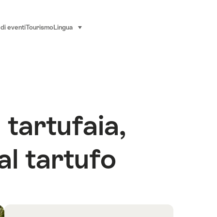
di eventi
Tourismo
Lingua
seleziona (clicca per visualizzare)
 tartufaia,
al tartufo