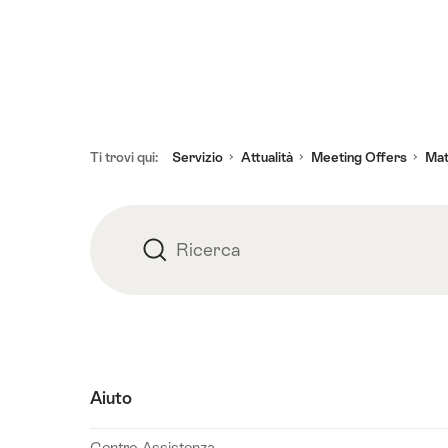
Piè
Ti trovi qui:
Servizio
Attualità
Meeting Offers
Math
pagina
Ricerca
Ricerca
Aiuto
Centro Assistenza