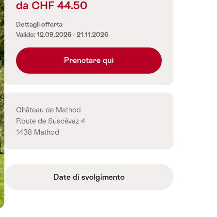
da CHF 44.50
Informazioni
sul
Dettagli offerta
prezzo
Valido: 12.09.2026 - 21.11.2026
Prenotare qui
Contatto
Château de Mathod
Route de Suscévaz 4
1438 Mathod
Date di svolgimento