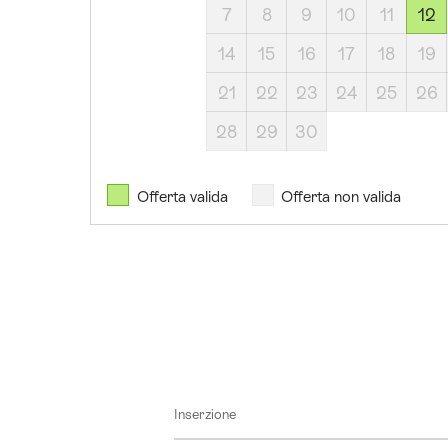
sabato,
7
8
9
10
11
12
10
ottobre
14
15
16
17
18
19
2026
21
22
23
24
25
26
sabato,
24
28
29
30
ottobre
2026
Offerta valida
Offerta non valida
sabato,
21
novembre
2026
Inserzione