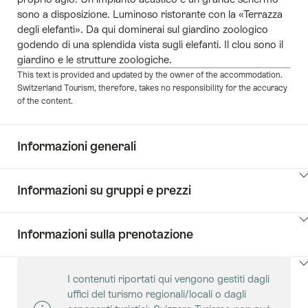
sono a disposizione. Luminoso ristorante con la «Terrazza
degli elefanti». Da qui dominerai sul giardino zoologico
godendo di una splendida vista sugli elefanti. Il clou sono il
giardino e le strutture zoologiche.
This text is provided and updated by the owner of the accommodation.
Switzerland Tourism, therefore, takes no responsibility for the accuracy
of the content.
Informazioni generali
Clicca
Informazioni su gruppi e prezzi
qui
per
Clicca
visualizzare
Informazioni sulla prenotazione
qui
i
per
contenuti
Clicca
visualizzare
Key
I contenuti riportati qui vengono gestiti dagli
qui
i
Value
uffici del turismo regionali/locali o dagli
per
contenuti
List