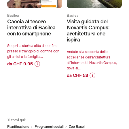
Basilea
Basilea
Caccia al tesoro
Visita guidata del
interattiva di Basilea
Novartis Campus:
con lo smartphone
architettura che
ispira
Scopri la storica città di confine
presso il triangolo di confine con
Andate alla scoperta delle
gli amici o la famiglia....
eccellenze dell’architettura
all’interno del Novartis Campus,
da CHF 9.95
dove si...
Informazioni
Dettagli
da CHF 28
sul
offerta
Informazioni
Dettagli
prezzo
sul
offerta
dell’offerta
validità:
prezzo
"Caccia
06.08.2026
dell’offerta
al
validità:
-
"Visita
tesoro
24.10.2026
04.02.2027
guidata
interattiva
Piè
del
Ti trovi qui:
di
pagina
Novartis
Pianificazione
Programmi sociali​
Zoo Basel
Basilea