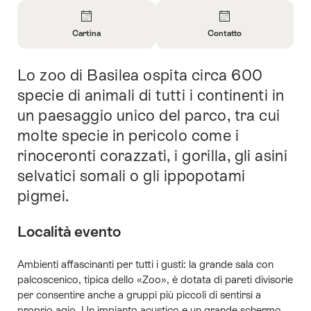
Panoramica
Cartina
Contatto
Apri
Apri
informazioni
informazioni
Lo zoo di Basilea ospita circa 600
Introduzione
su
su
Cartina
Contatto
specie di animali di tutti i continenti in
un paesaggio unico del parco, tra cui
molte specie in pericolo come i
rinoceronti corazzati, i gorilla, gli asini
selvatici somali o gli ippopotami
pigmei.
Località evento
Ambienti affascinanti per tutti i gusti: la grande sala con
palcoscenico, tipica dello «Zoo», è dotata di pareti divisorie
per consentire anche a gruppi più piccoli di sentirsi a
proprio agio. Un impianto acustico e un grande schermo