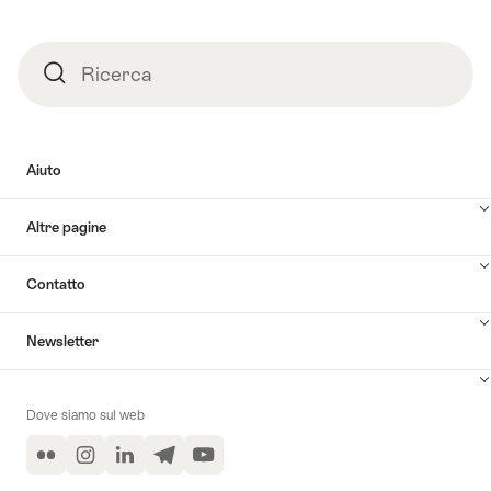
Campus:
con
architettura
lo
che
smartphone"
Ricerca
Ricerca
ispira"
Aiuto
Altre pagine
Contatto
Newsletter
Dove siamo sul web
Flickr
Instagram
LinkedIn
Telegram
YouTube