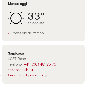
Meteo oggi
33°
soleggiato
Previsioni del tempo
Contatto
Sandoase
4057 Basel
Telefono
+41 (0)61 481 75 75
sandoase.ch
.
Pianificare il percorso
,