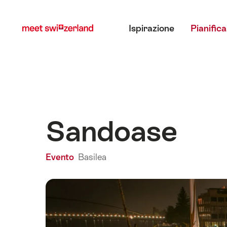
Navigare
Navigazione
Menu principale
su
rapida
Ispirazione
Pianific
myswitzerland.com
Sandoase
Evento
Basilea