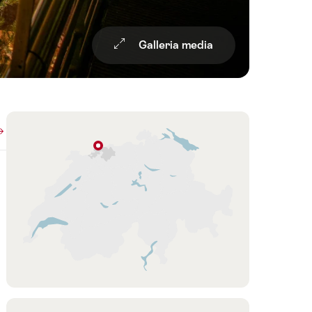
Galleria media
Overview
Cartina
Basilea
Basilea
Regione