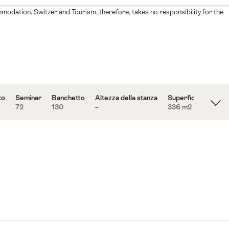
modation. Switzerland Tourism, therefore, takes no responsibility for the
to
Seminar
Banchetto
Altezza della stanza
Superficie
72
130
–
336 m
2