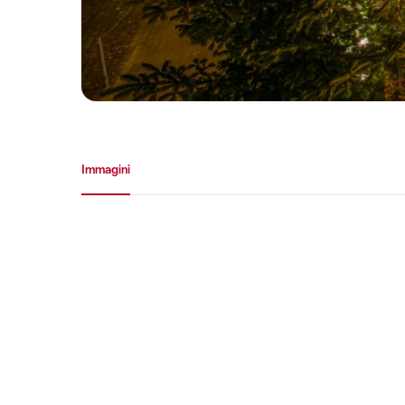
Galleria media
Immagini
Immagini