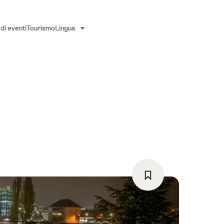
di eventi
Tourismo
Lingua
seleziona (clicca per visualizzare)
Salva
come
preferito: