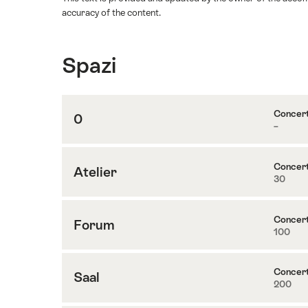
accuracy of the content.
Spazi
Concer
0
–
Contenuti
su
0
Concer
Atelier
30
Contenuti
su
Atelier
Concer
Forum
100
Contenuti
su
Forum
Concer
Saal
200
Contenuti
su