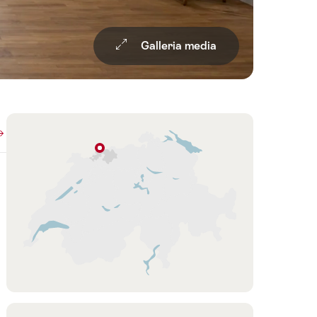
Galleria media
Overview
Cartina
Basilea
Basilea
Regione