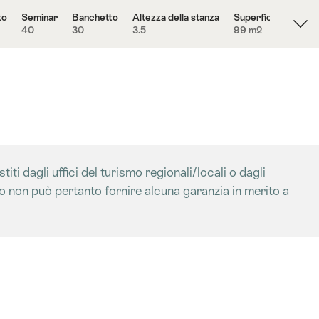
to
Seminar
Banchetto
Altezza della stanza
Superficie
40
30
3.5
99 m
2
iti dagli uffici del turismo regionali/locali o dagli
mo non può pertanto fornire alcuna garanzia in merito a