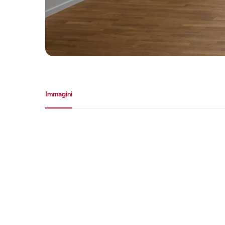
Galleria media
Immagini
Immagini