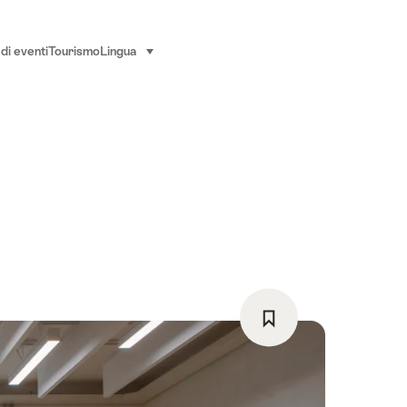
di eventi
Tourismo
Lingua
seleziona (clicca per visualizzare)
Salva
come
preferito: