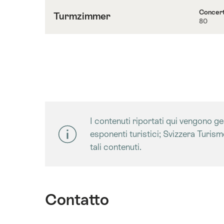
Saal
Concer
Turmzimmer
80
Contenuti
su
Turmzimmer
I contenuti riportati qui vengono gest
esponenti turistici; Svizzera Turis
tali contenuti.
Contatto