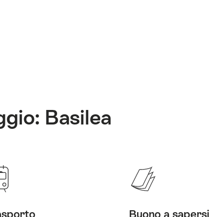
ggio: Basilea
asporto
Buono a sapersi