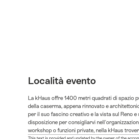
Località evento
La kHaus offre 1400 metri quadrati di spazio pub
della caserma, appena rinnovato e architettonic
per il suo fascino creativo e la vista sul Reno e 
disposizione per consigliarvi nell'organizzazione 
workshop o funzioni private, nella kHaus trovere
This text is provided and updated by the owner of the accom