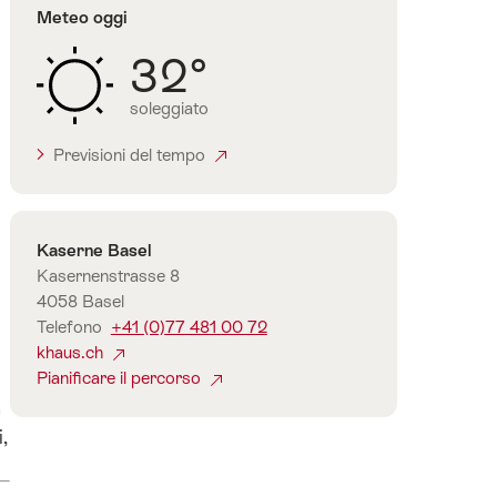
Meteo oggi
32°
soleggiato
Previsioni del tempo
Contatto
Kaserne Basel
Kasernenstrasse 8
4058 Basel
Telefono
+41 (0)77 481 00 72
khaus.ch
Pianificare il percorso
a
,