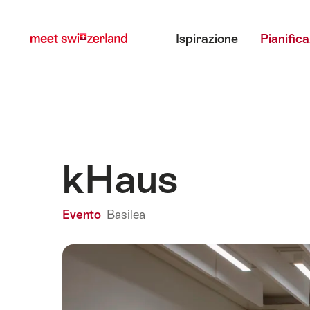
Navigare
Navigazione
Menu principale
su
rapida
Ispirazione
Pianific
myswitzerland.com
kHaus
Evento
Basilea