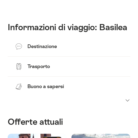
contenuti
vai
ai
contatti
Informazioni di viaggio: Basilea
Destinazione
Trasporto
Buono a sapersi
Offerte attuali