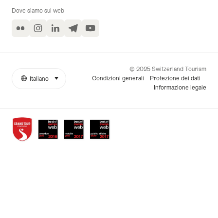
Dove siamo sul web
Flickr
Instagram
LinkedIn
Telegram
YouTube
© 2025 Switzerland Tourism
Condizioni generali
Protezione dei dati
Italiano
seleziona (clicca per visualizzare)
More
Lingua
Informazione legale
links
Awards