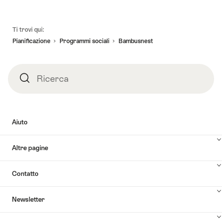
validità:
-
"Visita
tesoro
24.10.2026
04.02.2027
guidata
interattiva
Piè
del
Ti trovi qui:
di
pagina
Novartis
Pianificazione
Programmi sociali​
Bambusnest
Basilea
Campus:
con
architettura
lo
che
smartphone"
Ricerca
Ricerca
ispira"
Aiuto
Altre pagine
Contatto
Newsletter