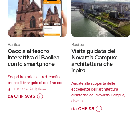
Basilea
Basilea
Caccia al tesoro
Visita guidata del
interattiva di Basilea
Novartis Campus:
con lo smartphone
architettura che
ispira
Scopri la storica città di confine
presso il triangolo di confine con
Andate alla scoperta delle
gli amici o la famiglia....
eccellenze dell’architettura
all’interno del Novartis Campus,
da CHF 9.95
dove si...
Informazioni
Dettagli
da CHF 28
sul
offerta
Informazioni
Dettagli
prezzo
sul
offerta
dell’offerta
validità:
prezzo
"Caccia
06.08.2026
dell’offerta
al