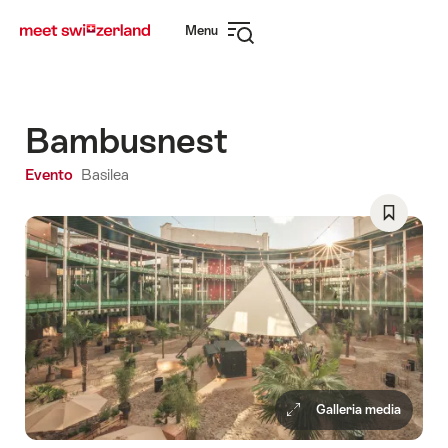
Navigare
Navigazione
Menu
su
rapida
Apri
myswitzerland.com
navigazione
Bambusnest
Evento
Basilea
Salva
come
preferito
Wishlist
Galleria media