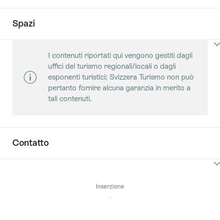
Spazi
Clicca
I contenuti riportati qui vengono gestiti dagli
qui
uffici del turismo regionali/locali o dagli
per
esponenti turistici; Svizzera Turismo non può
visualizzare
pertanto fornire alcuna garanzia in merito a
i
tali contenuti.
contenuti
Sale
Contatto
Clicca
qui
Inserzione
per
visualizzare
i