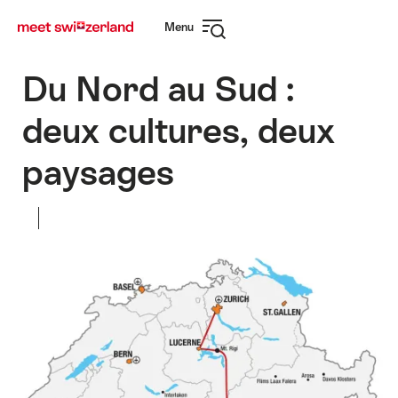
Naviguer
Navigation
Menu
sur
rapide
Ouvrir
myswitzerland.com
la
Du Nord au Sud :
navigation
deux cultures, deux
paysages