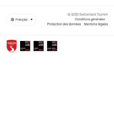
© 2025 Switzerland Tourism
Conditions générales
Français
sélectionner (cliquer pour afficher)
More
Langue
Protection des données
Mentions légales
links
Awards