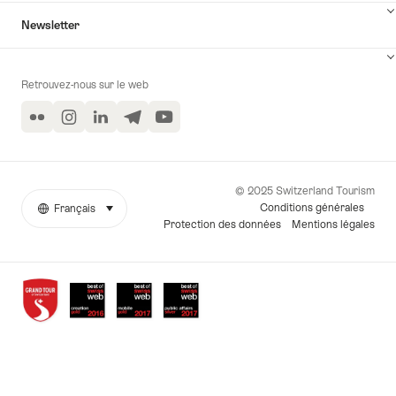
Newsletter
Retrouvez-nous sur le web
Flickr
Instagram
LinkedIn
Telegram
YouTube
© 2025 Switzerland Tourism
Conditions générales
Français
sélectionner (cliquer pour afficher)
More
Langue
Protection des données
Mentions légales
links
Awards