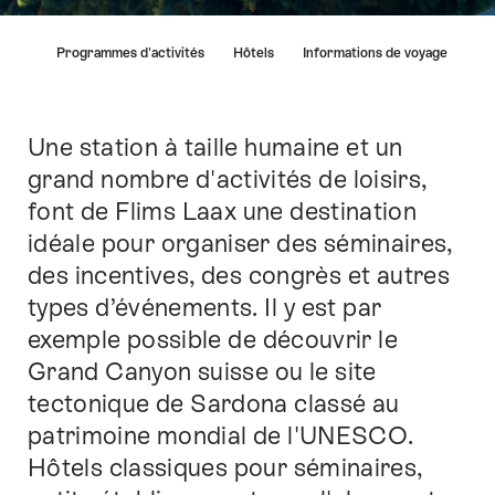
Liste
union
Programmes d'activités​
Hôtels
Informations de voyage
des
liens
menant
directement
Une station à taille humaine et un
Introduction
aux
grand nombre d'activités de loisirs,
points
font de Flims Laax une destination
forts
sur
idéale pour organiser des séminaires,
cette
des incentives, des congrès et autres
page.
types d’événements. Il y est par
exemple possible de découvrir le
Grand Canyon suisse ou le site
tectonique de Sardona classé au
patrimoine mondial de l'UNESCO.
Hôtels classiques pour séminaires,