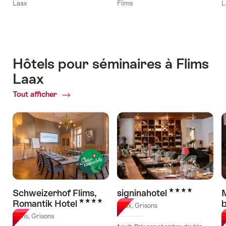
Laax
Flims
L
Hôtels pour séminaires à Flims
Laax
Tout afficher
of
Hôtels
pour
séminaires
à
Flims
Laax
4 étoiles
Schweizerhof Flims,
signinahotel
M
4 étoiles
Romantik Hotel
Laax, Grisons
Flims, Grisons
F