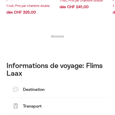
1 nuit, Prix par chambre double
1 nuit, Prix par chambre double
1
dès CHF 241,00
dès CHF 325,00
d
Annonce
Informations de voyage: Flims
Laax
Destination
Transport