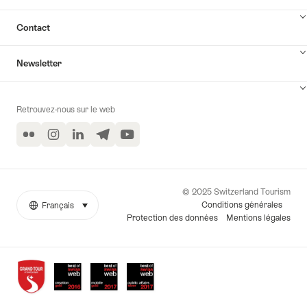
Contact
Newsletter
Retrouvez-nous sur le web
Flickr
Instagram
LinkedIn
Telegram
YouTube
© 2025 Switzerland Tourism
Conditions générales
Français
sélectionner (cliquer pour afficher)
More
Langue
Protection des données
Mentions légales
links
Awards