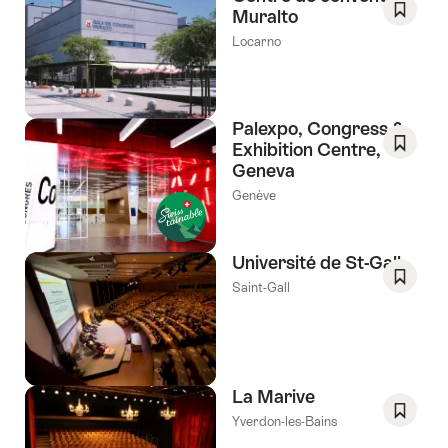
souhai
Muralto
Enregis
Locarno
comm
favori:
Liste
de
Palexpo, Congress &
souhai
Exhibition Centre,
Geneva
Enregis
comm
Genève
favori:
Liste
de
Université de St-Gall
souhai
Saint-Gall
Enregis
comm
favori:
Liste
de
La Marive
souhai
Yverdon-les-Bains
Enregis