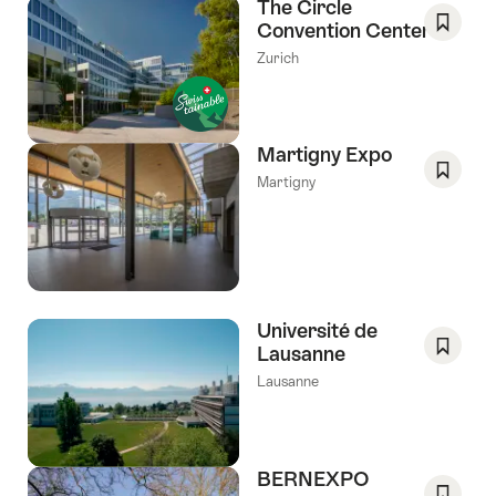
de
The Circle
souhai
Convention Center
Enregis
Zurich
comm
favori:
Liste
de
Martigny Expo
souhai
Martigny
Enregis
comm
favori:
Liste
de
souhai
Université de
Lausanne
Enregis
Lausanne
comm
favori:
Liste
de
BERNEXPO