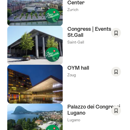
Center
Enregis
comm
Zurich
favori:
Liste
de
Congress | Events
souhai
St.Gall
Enregis
Saint-Gall
comm
favori:
Liste
de
OYM hall
souhai
Zoug
Enregis
comm
favori:
Liste
de
Palazzo dei Congressi
souhai
Lugano
Enregis
Lugano
comm