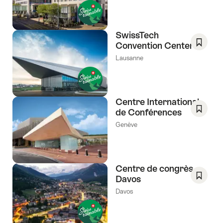
comm
favori:
Liste
de
SwissTech
souhai
Convention Center
Enregis
Lausanne
comm
favori:
Liste
de
Centre International
souhai
de Conférences
Enregis
Genève
comm
favori:
Liste
de
Centre de congrès
souhai
Davos
Enregis
Davos
comm
favori:
Liste