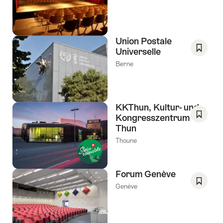
comm
favori:
Liste
de
Union Postale
souhai
Universelle
Enregis
Berne
comm
favori:
Liste
de
KKThun, Kultur- und
souhai
Kongresszentrum
Thun
Enregis
comm
Thoune
favori:
Liste
de
Forum Genève
souhai
Genève
Enregis
comm
favori: