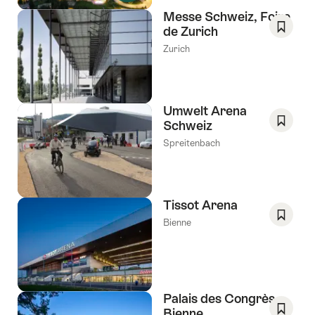
de
Messe Schweiz, Foire
souhai
de Zurich
Enregis
Zurich
comm
favori:
Liste
de
Umwelt Arena
souhai
Schweiz
Enregis
Spreitenbach
comm
favori:
Liste
de
Tissot Arena
souhai
Bienne
Enregis
comm
favori:
Liste
de
Palais des Congrès
souhai
Bienne