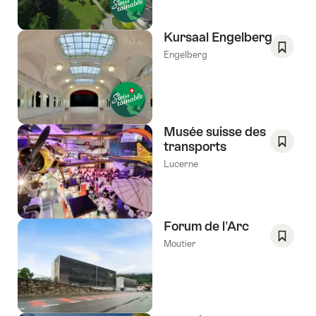
favori:
Liste
de
Kursaal Engelberg
souhai
Engelberg
Enregis
comm
favori:
Liste
de
Musée suisse des
souhai
transports
Enregis
Lucerne
comm
favori:
Liste
de
Forum de l'Arc
souhai
Moutier
Enregis
comm
favori:
Liste