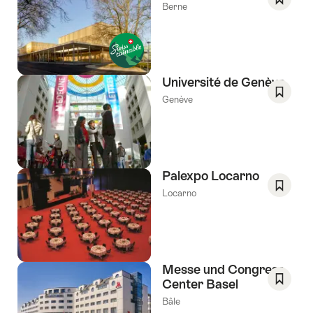
souhai
Berne
Enregis
comm
favori:
Liste
de
Université de Genève
souhai
Genève
Enregis
comm
favori:
Liste
de
Palexpo Locarno
souhai
Locarno
Enregis
comm
favori:
Liste
de
Messe und Congress
souhai
Center Basel
Enregis
Bâle