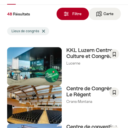
48
48
Résultats
Résultats
Filtre
Carte
Vers la 
trouvés
La
Lieux de congrès
Effacer le tag Lieux de congrès
recherche
a
été
KKL Luzern Centre
filtrée
Culture et Congrès
selon
Enregis
les
Lucerne
comm
tags
favori:
suivants
Liste
de
Centre de Congrès
souhai
Le Régent
Enregis
Crans-Montana
comm
favori:
Liste
de
Centre de convention