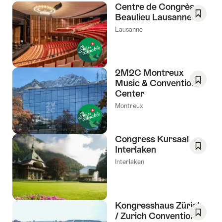
souhai
Centre de Congrès
Beaulieu Lausanne
Enregis
Lausanne
comm
favori:
Liste
de
2M2C Montreux
souhai
Music & Convention
Center
Enregis
comm
Montreux
favori:
Liste
de
Congress Kursaal
souhai
Interlaken
Enregis
Interlaken
comm
favori:
Liste
de
Kongresshaus Zürich
souhai
/ Zurich Convention