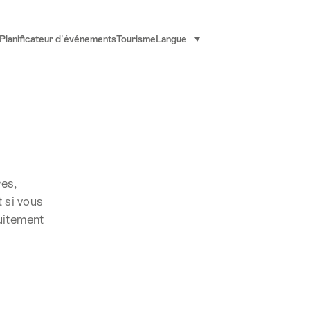
Planificateur d'événements
Tourisme
Langue
sélectionner (cliquer pour af
res,
t si vous
tuitement