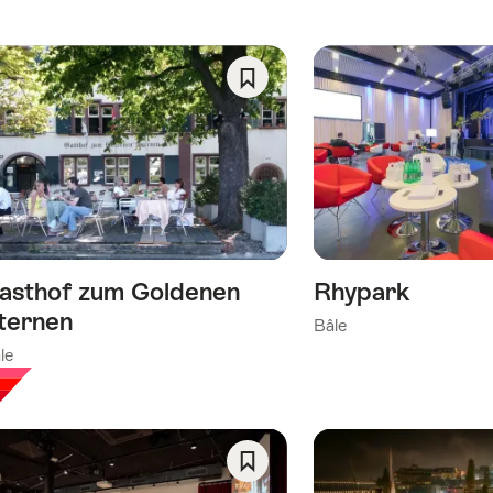
orie)
Enregistrer
comme
favori:
gorie)
Liste
de
ie)
souhaits
asthof zum Goldenen
Rhypark
ternen
Bâle
le