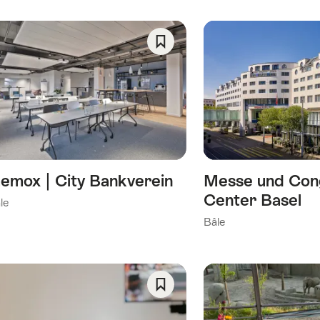
Enregistrer
comme
favori:
Liste
de
souhaits
emox | City Bankverein
Messe und Con
Center Basel
le
Bâle
Enregistrer