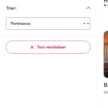
H
4 é
Trier:
Trier:
Tout réinitialiser
B
Bâ