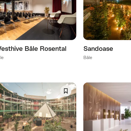
Enregistrer
comme
favori:
Liste
de
souhaits
esthive Bâle Rosental
Sandoase
le
Bâle
Enregistrer
ie)
comme
favori:
Liste
orie)
de