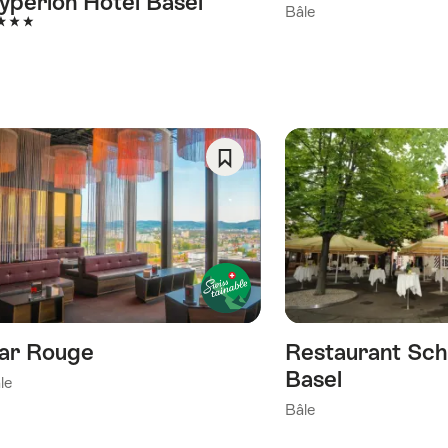
yperion Hotel Basel
Bâle
toiles
Enregistrer
comme
favori:
Liste
de
souhaits
ar Rouge
Restaurant Sch
Basel
le
Bâle