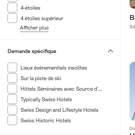
4-étoiles
(135 Résultats dans cette catégorie)
B
4 étoiles supérieur
(62 Résultats dans cette catég
Bâ
Afficher plus
Avec
le
filtre
Demande spécifique
"Délimiter
par
Lieux événementiels insolites
(35 Résultats dans c
Type
Sur la piste de ski
(11 Résultats dans cette catégor
d'hôtel"
Hôtels Séminaires avec Source d'Inspiration
(34 R
Typically Swiss Hotels
(23 Résultats dans cette c
Swiss Design and Lifestyle Hotels
(35 Résultats d
Swiss Historic Hotels
(21 Résultats dans cette ca
Bâ