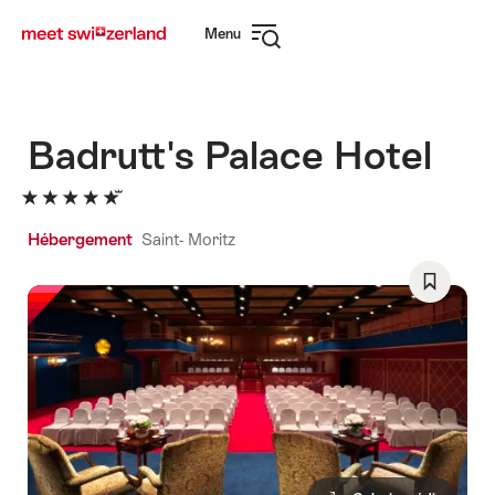
Naviguer
Navigation
Menu
sur
rapide
Ouvrir
myswitzerland.com
la
navigation
Badrutt's Palace Hotel
Hébergement
Saint- Moritz
Enregist
comme
favori:
Liste
de
souhaits