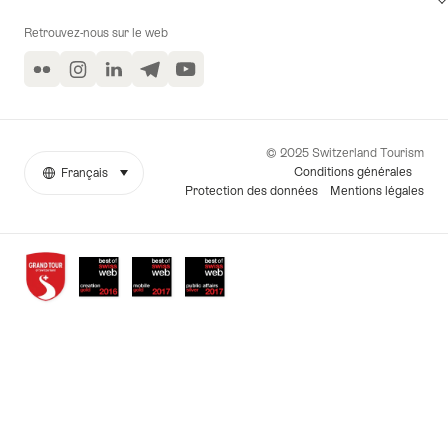
Retrouvez-nous sur le web
Flickr
Instagram
LinkedIn
Telegram
YouTube
© 2025 Switzerland Tourism
Conditions générales
Français
sélectionner (cliquer pour afficher)
More
Langue
Protection des données
Mentions légales
links
Awards