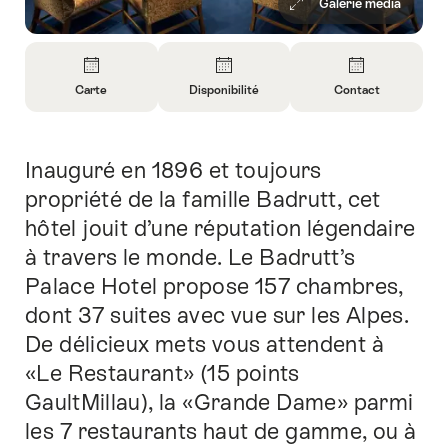
Galerie média
Aperçu
Carte
Disponibilité
Contact
Ouvrir
Ouvrir
Ouvrir
les
les
les
informations
informations
informations
Inauguré en 1896 et toujours
Introduction
sur
sur
sur
Carte
Ouvrir
Contact
propriété de la famille Badrutt, cet
les
hôtel jouit d’une réputation légendaire
informations
à travers le monde. Le Badrutt’s
sur
Palace Hotel propose 157 chambres,
la
disponibilité
dont 37 suites avec vue sur les Alpes.
De délicieux mets vous attendent à
«Le Restaurant» (15 points
GaultMillau), la «Grande Dame» parmi
les 7 restaurants haut de gamme, ou à