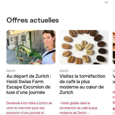
Offres actuelles
Zurich
Zurich
Z
Au départ de Zurich :
Visitez la torréfaction
V
Heidi Swiss Farm
de café la plus
u
Escape Excursion de
moderne au cœur de
luxe d'une journée
Zurich
R
t
g
Demande à ton hôtel à Zurich de
- Visite guidée dans la
venir te chercher pour une
torréfaction de café la plus
à
excursion d'une journée et
moderne de Zurich –