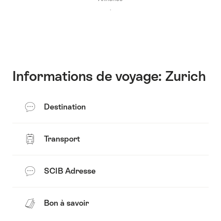
pour
afficher
les
contenus
Accéder
au
contact
Informations de voyage: Zurich
Destination
Transport
SCIB Adresse
Bon à savoir