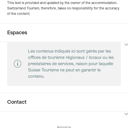
This text is provided and updated by the owner of the accommodation.
Switzerland Tourism, therefore, takes no responsibility for the accuracy
of the content.
Espaces
Cliquez
Les contenus indiqués ici sont gérés par les
ici
offices de tourisme régionaux / locaux ou les
pour
prestataires de services, raison pour laquelle
afficher
Suisse Tourisme ne peut en garantir le
les
contenu.
contenus
Salles
Contact
Cliquez
ici
Annonce