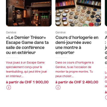
Genève
Genève
G
«Le Dernier Trésor»
Cours d'horlogerie en
Escape Game dans ta
demi-journée avec
:
salle de conférence
une montre à
j
ou en extérieur
emporter
d
d
Vous jouez à un Escape Game
Dans ce cours d'horlogerie à
spécialement conçu pour le
Genève, tu as l'occasion de
teambuilding, qui peut être joué
monter ta propre montre. Tu
L
en intérieur...
peux choisir...
j
à partir de CHF 1 900,00
à partir de CHF 2 490,00
G
d
à
Informations
Détails
Informations
Détails
sur
de
sur
de
I
D
les
l’offre
les
l’offre