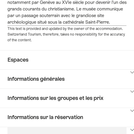
notamment par Genève au XVIe siècle pour devenir l’un des
grands courants du christianisme. Le musée communique
par un passage souterrain avec le grandiose site
archéologique situé sous la cathédrale Saint-Pierre.
This text is provided and updated by the owner of the accommodation.
Switzerland Tourism, therefore, takes no responsibility for the accuracy
of the content.
Espaces
Cliquez
Informations générales
ici
pour
Cliquez
afficher
Informations sur les groupes et les prix
ici
les
pour
contenus
Cliquez
afficher
Salles
Informations sur la réservation
ici
les
pour
contenus
Cliquez
afficher
Key