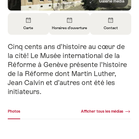
Galerie média
Aperçu
Carte
Horaires d’ouverture
Contact
Ouvrir
Ouvrir
Ouvrir
les
les
les
Cinq cents ans d’histoire au cœur de
Introduction
informations
informations
informations
sur
sur
sur
la cité! Le Musée international de la
Carte
Horaires
Contact
Réforme à Genève présente l’histoire
d’ouverture
de la Réforme dont Martin Luther,
Jean Calvin et d’autres ont été les
initiateurs.
Galerie média
Photos
Afficher tous les médias
Photos