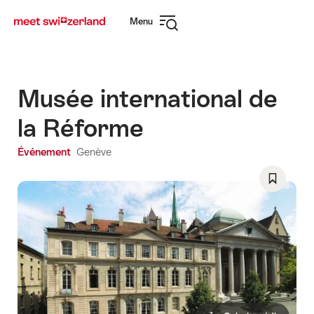
Naviguer
Navigation
Menu
sur
rapide
Ouvrir
myswitzerland.com
la
navigation
Musée international de
la Réforme
Événement
Genève
Enregist
comme
favori:
Liste
de
souhaits