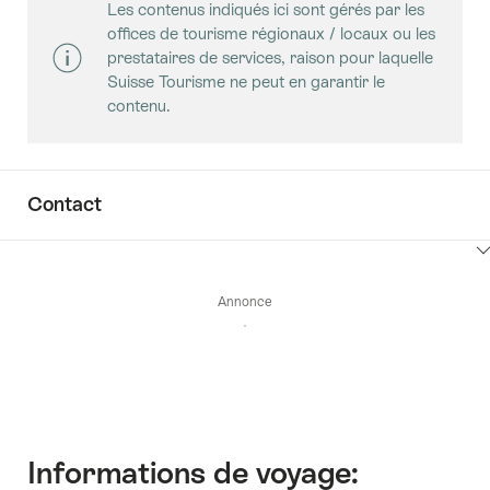
Les contenus indiqués ici sont gérés par les
ici
les
Value
offices de tourisme régionaux / locaux ou les
pour
contenus
List
prestataires de services, raison pour laquelle
afficher
Key
Suisse Tourisme ne peut en garantir le
les
Value
contenu.
contenus
List
Key
Value
List
Contact
Cliquez
ici
Annonce
pour
afficher
les
contenus
Accéder
au
contact
Informations de voyage: