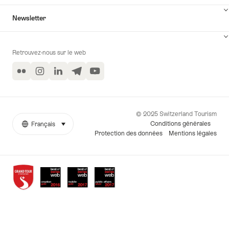
l
Newsletter
e
Retrouvez-nous sur le web
N
Flickr
Instagram
LinkedIn
Telegram
YouTube
© 2025 Switzerland Tourism
Conditions générales
Français
sélectionner (cliquer pour afficher)
More
Langue
Protection des données
Mentions légales
links
Awards