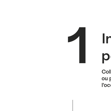
I
p
Col
ou 
l’o
Faire défiler