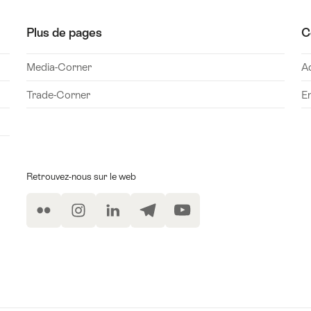
Plus de pages
C
Media-Corner
A
Trade-Corner
Em
Retrouvez-nous sur le web
Flickr
Instagram
LinkedIn
Telegram
YouTube
on à la newsletter