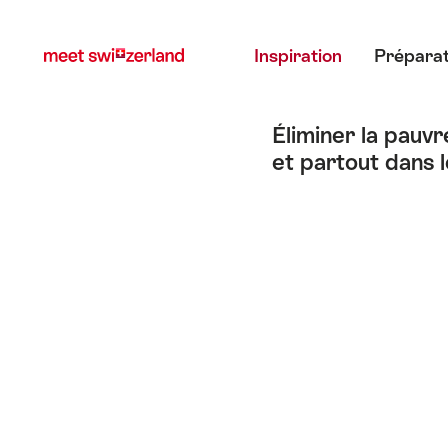
Naviguer
Navigation
Menu principal
sur
rapide
Inspiration
Préparat
myswitzerland.com
Éliminer la pauv
et partout dans 