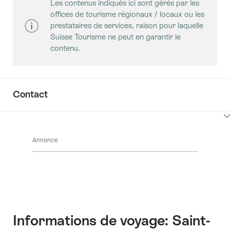
Les contenus indiqués ici sont gérés par les
offices de tourisme régionaux / locaux ou les
prestataires de services, raison pour laquelle
Suisse Tourisme ne peut en garantir le
contenu.
Contact
Cliquez
ici
Annonce
pour
afficher
les
contenus
Accéder
au
contact
Informations de voyage: Saint-