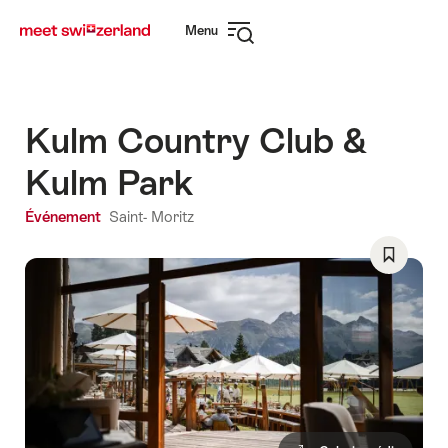
Naviguer
Navigation
Menu
sur
rapide
Ouvrir
myswitzerland.com
la
navigation
Kulm Country Club &
Kulm Park
Événement
Saint- Moritz
Enregist
comme
favori:
Liste
de
souhaits