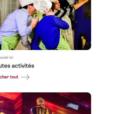
ouver ici
utes activités
icher tout