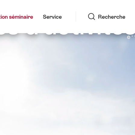
Recherche
 d'activités
ion séminaire
Service
Recherche
Découvrir le Jura avec la Trotinett
© " 