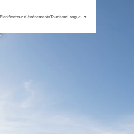
​
Planificateur d'événements
Tourisme
Langue
sélectionner (cliquer pour af
e
"