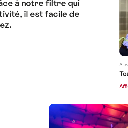
e à notre filtre qui
ité, il est facile de
ez.
A tr
To
Aff