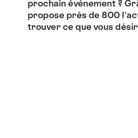
prochain événement ? Grâc
sur
cette
propose près de 800 l'activ
page.
trouver ce que vous désir