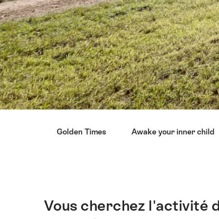
Liste
Golden Times
Awake your inner child
des
liens
menant
directement
aux
points
Vous cherchez l'activité 
Introduction
forts