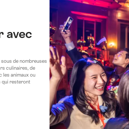
r avec
or sous de nombreuses
rs culinaires, de
ec les animaux ou
qui resteront