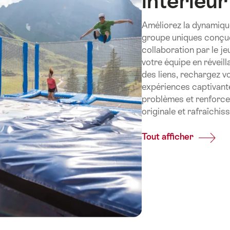
intérieur
Améliorez la dynamiqu
groupe uniques conçues 
collaboration par le je
votre équipe en réveil
des liens, rechargez vo
expériences captivante
problèmes et renforcen
originale et rafraîchis
Tout afficher
Common
Éveillez
votre
enfant
intérieu