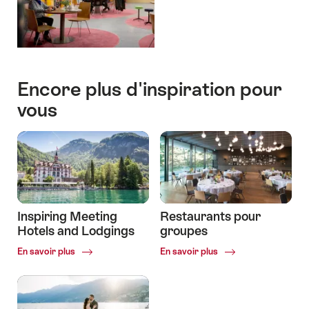
Encore plus d'inspiration pour
vous
Inspiring Meeting
Restaurants pour
Hotels and Lodgings
groupes
Common.Of
Common.Of
En savoir plus
En savoir plus
Inspiring
Restaurants
Meeting
pour
Hotels
groupes
and