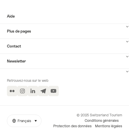
Aide
Plus de pages
Contact
Newsletter
Retrouvez-nous sur le web
Flickr
Instagram
LinkedIn
Telegram
YouTube
© 2025 Switzerland Tourism
Conditions générales
Français
sélectionner (cliquer pour afficher)
More
Langue
Protection des données
Mentions légales
links