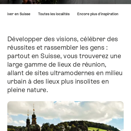
Liste
Arriver en Suisse
Toutes les localités
Encore plus d'inspiration
des
liens
menant
directement
Développer des visions, célébrer des
Introduction
aux
réussites et rassembler les gens :
points
partout en Suisse, vous trouverez une
forts
sur
large gamme de lieux de réunion,
cette
allant de sites ultramodernes en milieu
page.
urbain à des lieux plus insolites en
pleine nature.