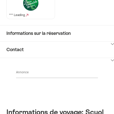
*** Leading
Informations sur la réservation
Cliquez
Contact
ici
pour
Cliquez
afficher
ici
les
Annonce
pour
contenus
afficher
Key
les
Value
contenus
List
Accéder
au
contact
Informations de voyage: Scuol