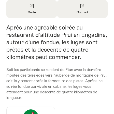
Aperçu
Carte
Contact
Ouvrir
Ouvrir
les
les
Après une agréable soirée au
Introduction
informations
informations
sur
sur
restaurant d'altitude Prui en Engadine,
Carte
Contact
autour d'une fondue, les luges sont
prêtes et la descente de quatre
kilomètres peut commencer.
Soit les participants se rendent de Ftan avec la dernière
montée des télésièges vers l'auberge de montagne de Prui,
soit ils y restent après la fermeture des pistes. Après une
soirée fondue conviviale en cabane, les luges vous
attendent pour une descente de quatre kilomètres de
longueur.