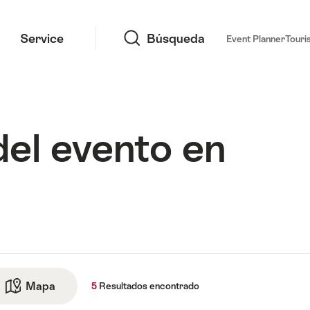
Búsqueda
Service
Búsqueda
Event Planner
Touri
del evento en
tados
Mapa
Ir a la vista de mapa
5
Resultados
encontrado
trado