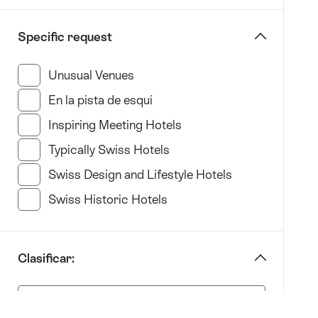
filtro
«restringir
Specific request
a
Hotel
Unusual Venues
(17 Resultados de esta categoría)
type»
En la pista de esquí
(11 Resultados de esta categor
Inspiring Meeting Hotels
(33 Resultados de esta c
Typically Swiss Hotels
(22 Resultados de esta cat
Swiss Design and Lifestyle Hotels
(35 Resultados 
Swiss Historic Hotels
(21 Resultados de esta cate
Clasificar:
Clasificar: