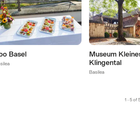
Guardar
como
favorito:
Lista
de
deseos
oo Basel
Museum Kleine
Klingental
silea
Basilea
1 - 5 of 
oría)
)