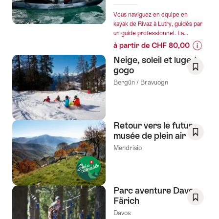
de
l’offre
Vous naviguez en équipe en
"Au
kayak de Rivaz à Lutry, guidés par
un guide professionnel. La...
départ
à partir de CHF 80,00
de
Informa
Zurich
Neige, soleil et luge à
sur
:
gogo
les
Heidi
Enregis
Bergün / Bravuogn
prix
Swiss
comm
de
Farm
favori:
l’offre
Escape
Liste
"Tour
Excursion
de
Retour vers le futur -
en
de
souhai
musée de plein air
kayak
luxe
Enregis
Mendrisio
de
d'une
comm
cohésio
journée"
favori:
d'équip
Liste
sur
de
Parc aventure Davos
le
souhai
Färich
Lac
Enregis
Davos
de