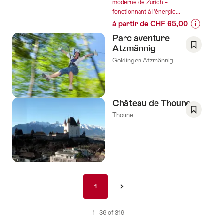
moderne de Zurich –
de
fonctionnant à l’énergie...
ton
à partir de CHF 65,00
propre
Informa
gin
Parc aventure
sur
tonic"
Atzmännig
les
Enregis
Goldingen Atzmännig
prix
comm
de
favori:
l’offre
Liste
"Visitez
de
Château de Thoune
la
souhai
Thoune
torréfac
Enregis
de
comm
café
favori:
la
Liste
plus
de
modern
souhai
Pagination
au
1
1
›
nav
cœur
de
de
1 - 36 of 319
Zurich"