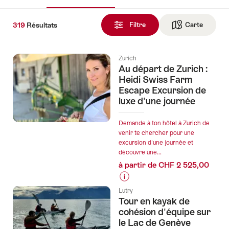
319
319
Résultats
Résultats
Filtre
Carte
Vers la 
trouvés
Zurich
Au départ de Zurich :
Heidi Swiss Farm
Escape Excursion de
luxe d'une journée
Demande à ton hôtel à Zurich de
venir te chercher pour une
excursion d'une journée et
découvre une...
à partir de CHF 2 525,00
Informations
Lutry
sur
Tour en kayak de
les
cohésion d'équipe sur
prix
le Lac de Genève