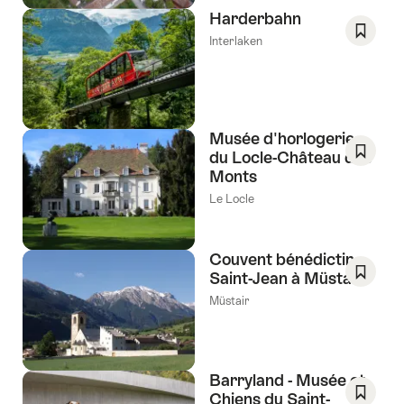
de
Harderbahn
souhai
Interlaken
Enregis
comm
favori:
Liste
de
Musée d'horlogerie
souhai
du Locle-Château des
Monts
Enregis
comm
Le Locle
favori:
Liste
de
Couvent bénédictin
souhai
Saint-Jean à Müstair
Enregis
Müstair
comm
favori:
Liste
de
Barryland - Musée et
souhai
Chiens du Saint-