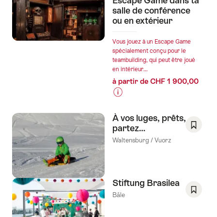
Escape Game dans ta
Joux"
salle de conférence
ou en extérieur
Vous jouez à un Escape Game
spécialement conçu pour le
teambuilding, qui peut être joué
en intérieur...
à partir de CHF 1 900,00
Informations
sur
À vos luges, prêts,
les
partez…
prix
Enregis
Waltensburg / Vuorz
de
comm
l’offre
favori:
"«Le
Liste
Dernier
de
Stiftung Brasilea
Trésor»
souhai
Bâle
Escape
Enregis
Game
comm