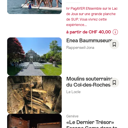
hr PagAYER ENsemble sur le Lac
de Joux sur une grande planche
de SUP. Vous vivrez cette
expérience...
à partir de CHF 40,00
Informa
Enea Baummuseum
sur
Rapperswil-Jona
les
Enregis
prix
comm
de
favori:
l’offre
Liste
"Tour
de
Moulins souterrains
de
souhai
du Col-des-Roches
constru
Enregis
Le Locle
d'équip
comm
SUP
favori:
sur
Liste
le
de
Genève
Lac
«Le Dernier Trésor»
souhai
de