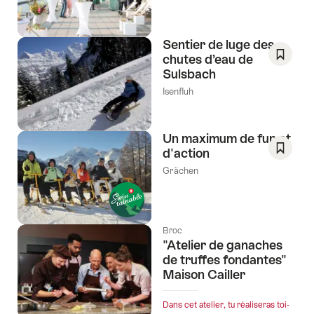
dans
favori:
ta
Liste
salle
de
Sentier de luge des
de
souhai
chutes d’eau de
conférence
Sulsbach
Enregis
ou
comm
Isenfluh
en
favori:
extérieur"
Liste
de
Un maximum de fun et
souhai
d'action
Enregis
Grächen
comm
favori:
Liste
de
Broc
"Atelier de ganaches
souhai
de truffes fondantes"
Maison Cailler
Dans cet atelier, tu réaliseras toi-