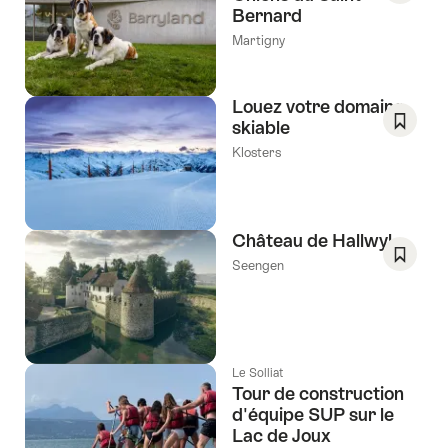
Bernard
Enregis
comm
Martigny
favori:
Liste
de
Louez votre domaine
souhai
skiable
Enregis
Klosters
comm
favori:
Liste
de
Château de Hallwyl
souhai
Seengen
Enregis
comm
favori:
Liste
de
Le Solliat
Tour de construction
souhai
d'équipe SUP sur le
Lac de Joux