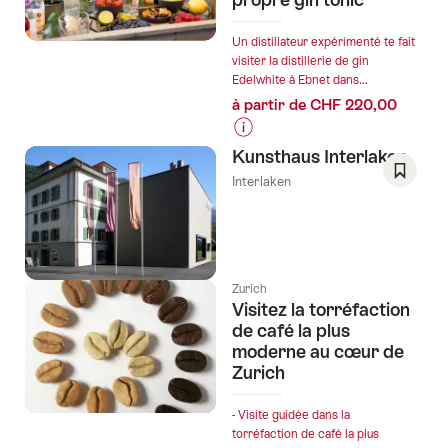
Un distillateur expérimenté te fait
visiter la distillerie de gin
Edelwhite à Ebnet dans...
à partir de CHF 220,00
Informations
Kunsthaus Interlaken
sur
Interlaken
les
Enregis
prix
comm
de
favori:
l’offre
Liste
"Distillerie
de
Zurich
de
Visitez la torréfaction
souhai
gin
de café la plus
Edelwhite
moderne au cœur de
:
Zurich
visite
et
- Visite guidée dans la
création
torréfaction de café la plus