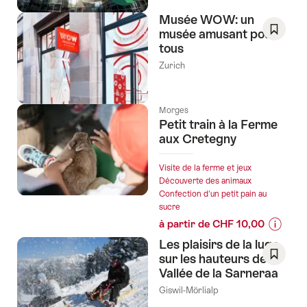
Liste
de
Musée WOW: un
souhai
musée amusant pour
tous
Enregis
comm
Zurich
favori:
Liste
de
Morges
Petit train à la Ferme
souhai
aux Cretegny
Visite de la ferme et jeux
Découverte des animaux
Confection d'un petit pain au
sucre
à partir de CHF 10,00
Informa
Les plaisirs de la luge
sur
sur les hauteurs de la
les
Vallée de la Sarneraa
Enregis
prix
comm
Giswil-Mörlialp
de
favori: