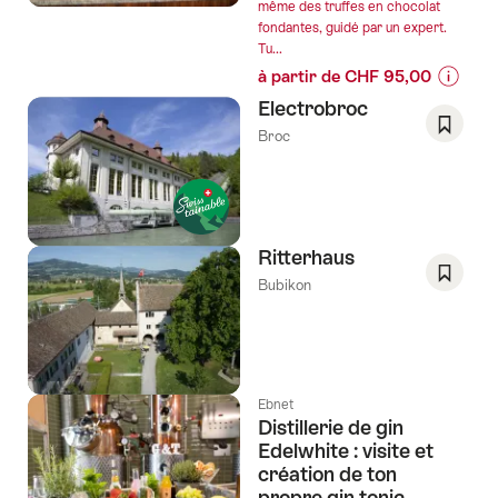
même des truffes en chocolat
fondantes, guidé par un expert.
Tu...
à partir de CHF 95,00
Informa
Electrobroc
sur
Broc
les
Enregis
prix
comm
de
favori:
l’offre
Liste
""Atelier
de
Ritterhaus
de
souhai
Bubikon
ganach
Enregis
de
comm
truffes
favori:
fondant
Liste
Maison
de
Ebnet
Cailler"
Distillerie de gin
souhai
Edelwhite : visite et
création de ton
propre gin tonic