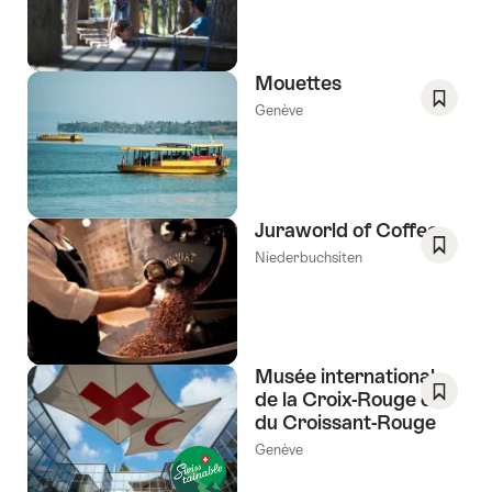
comm
Genève
favori:
Liste
de
Mouettes
souhai
Genève
Enregis
comm
favori:
Liste
de
Juraworld of Coffee
souhai
Niederbuchsiten
Enregis
comm
favori:
Liste
de
Musée international
souhai
de la Croix-Rouge et
du Croissant-Rouge
Enregis
comm
Genève
favori: