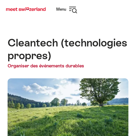
Naviguer
Navigation
Menu
sur
rapide
Ouvrir
myswitzerland.com
la
navigation
Cleantech (technologies
propres)
Organiser des événements durables