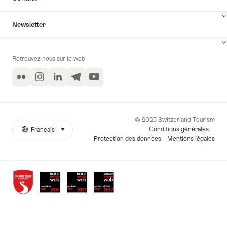
Newsletter
Retrouvez-nous sur le web
Flickr
Instagram
LinkedIn
Telegram
YouTube
© 2025 Switzerland Tourism
Conditions générales
Français
sélectionner (cliquer pour afficher)
More
Langue
Protection des données
Mentions légales
links
Awards