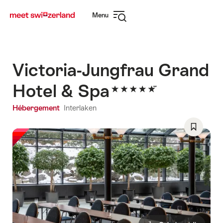
Naviguer
Navigation
Menu
sur
rapide
Ouvrir
myswitzerland.com
la
navigation
Victoria-Jungfrau Grand
Hotel & Spa
Hébergement
Interlaken
Enregist
comme
favori:
Liste
de
souhaits