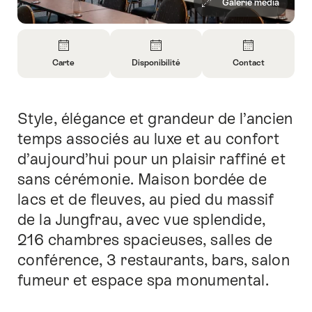
Galerie média
Aperçu
Carte
Disponibilité
Contact
Ouvrir
Ouvrir
Ouvrir
les
les
les
informations
informations
informations
Style, élégance et grandeur de l’ancien
Introduction
sur
sur
sur
Carte
Ouvrir
Contact
temps associés au luxe et au confort
les
d’aujourd’hui pour un plaisir raffiné et
informations
sans cérémonie. Maison bordée de
sur
lacs et de fleuves, au pied du massif
la
disponibilité
de la Jungfrau, avec vue splendide,
216 chambres spacieuses, salles de
conférence, 3 restaurants, bars, salon
fumeur et espace spa monumental.