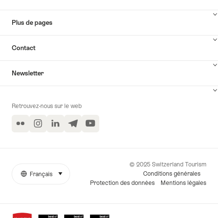
Plus de pages
Contact
Newsletter
Retrouvez-nous sur le web
Flickr
Instagram
LinkedIn
Telegram
YouTube
© 2025 Switzerland Tourism
Conditions générales
Français
sélectionner (cliquer pour afficher)
More
Langue
Protection des données
Mentions légales
links
Awards