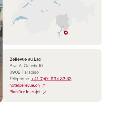
ts
Lugano
Tessin
Contact
Bellevue au Lac
Riva A. Caccia 10
6902 Paradiso
Téléphone
+41 (0)91 994 33 33
hotelbellevue.ch
Planifier le trajet