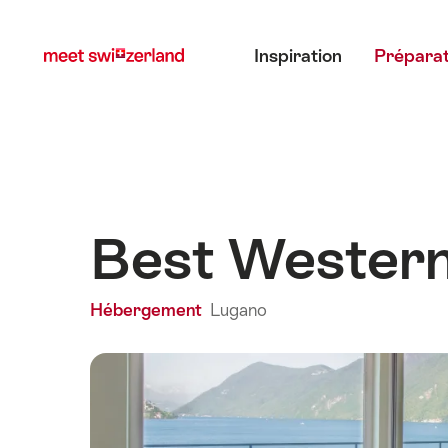
Naviguer
Navigation
Menu principal
sur
rapide
Inspiration
Préparat
myswitzerland.com
Best Western
Hébergement
Lugano