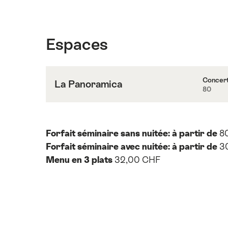
Espaces
Concer
La Panoramica
80
Contenus
vers
La
Panoramica
Forfait séminaire sans nuitée: à partir de
8
Forfait séminaire avec nuitée: à partir de
3
Menu en 3 plats
32,00 CHF