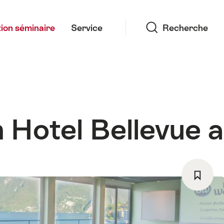
Recherche
ion séminaire
Service
Recherche
 Hotel Bellevue 
Enregi
comm
favori: