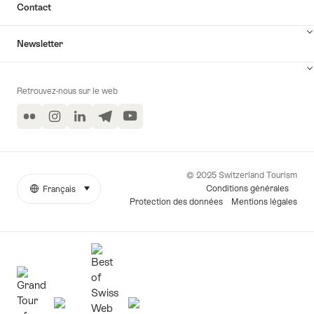
Contact
Newsletter
Retrouvez-nous sur le web
Flickr
Instagram
LinkedIn
Telegram
YouTube
© 2025 Switzerland Tourism
Conditions générales
Français
sélectionner (cliquer pour afficher)
More
Langue
Protection des données
Mentions légales
links
Awards