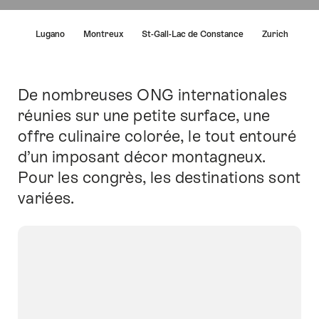
Liste
erne
Lugano
Montreux
St-Gall-Lac de Constance
Zurich
des
liens
menant
directement
De nombreuses ONG internationales
Introduction
aux
réunies sur une petite surface, une
points
offre culinaire colorée, le tout entouré
forts
sur
d’un imposant décor montagneux.
cette
Pour les congrès, les destinations sont
page.
variées.