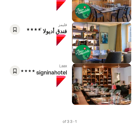
As
Favorite
فليمز
4 Stars
فندق أديولا
Save
As
Favorite
Laax
4 Stars
signinahotel
Save
As
Favorite
1 - 3 of 3