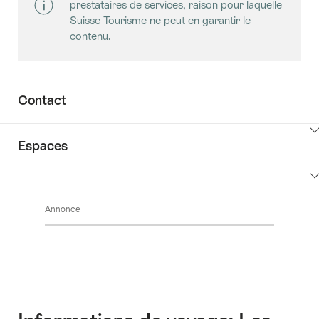
prestataires de services, raison pour laquelle
Suisse Tourisme ne peut en garantir le
contenu.
Contact
Cliquez
Espaces
ici
pour
Cliquez
afficher
ici
les
Annonce
pour
contenus
afficher
Accéder
les
au
contenus
contact
Salles