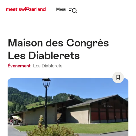
Naviguer
Navigation
Menu
sur
rapide
Ouvrir
myswitzerland.com
la
navigation
Maison des Congrès
Les Diablerets
Événement
Les Diablerets
Enregist
comme
favori:
Liste
de
souhaits