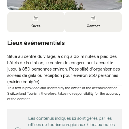
Aperçu
Carte
Contact
Ouvrir
Ouvrir
les
les
Lieux événementiels
informations
informations
sur
sur
Carte
Contact
Situé au centre du village, à cinq à dix minutes à pied des
hôtels de la station, le centre de congrès peut accueillir
jusqu'à 350 personnes environ. Possibilité d'organiser des
soirées de gala ou réception pour environ 250 personnes
(cuisine équipée).
This text is provided and updated by the owner of the accommodation.
Switzerland Tourism, therefore, takes no responsibility for the accuracy
of the content.
Les contenus indiqués ici sont gérés par les
offices de tourisme régionaux / locaux ou les