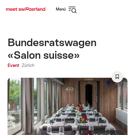
Navigate
Schnellnavigation
Menü
to
Navigation
myswitzerland.com
öffnen
Bundesratswagen
«Salon suisse»
Event
Zürich
Als
Favorit
speicher
Wishlist