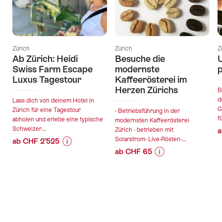
Zürich
Zürich
Z
Ab Zürich: Heidi
Besuche die
U
Swiss Farm Escape
modernste
p
Luxus Tagestour
Kaffeerösterei im
Herzen Zürichs
B
d
Lass dich von deinem Hotel in
G
Zürich für eine Tagestour
- Betriebsführung in der
fü
abholen und erlebe eine typische
modernsten Kaffeerösterei
Schweizer...
Zürich - betrieben mit
a
Solarstrom- Live-Rösten-...
ab CHF 2’525
ab CHF 65
Preis-
Angebotsdetails
Preis-
Angebotsdetails
Informationen
Informationen
zu
gültig:
zu
Angebot
gültig:
06.08.2026
Angebot
"Ab
06.08.2026
-
"Besuche
Zürich:
-
02.08.2027
die
Heidi