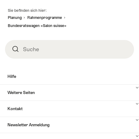
19.12.2027
modernste
Swiss
Fusszeile
Kaffeerösterei
Farm
Sie befinden sich hier:
im
Escape
Planung
Rahmenprogramme
Herzen
Luxus
Bundesratswagen «Salon suisse»
Zürichs"
Tagestour"
Suche
Suche
Hilfe
Inhalte
Weitere Seiten
Hilfe
anzuzeigen
Inhalte
Kontakt
Weitere
Seiten
Inhalte
anzuzeigen
Newsletter Anmeldung
Kontakt
anzuzeigen
Inhalte