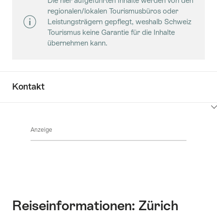
Die hier aufgeführten Inhalte werden von den
Sie
regionalen/lokalen Tourismusbüros oder
hier
Leistungsträgern gepflegt, weshalb Schweiz
um
Tourismus keine Garantie für die Inhalte
Inhalte
übernehmen kann.
Säle
anzuzeigen
Kontakt
Klicken
Sie
Anzeige
hier
um
Inhalte
zu
anzuzeigen
Kontakt
Reiseinformationen: Zürich