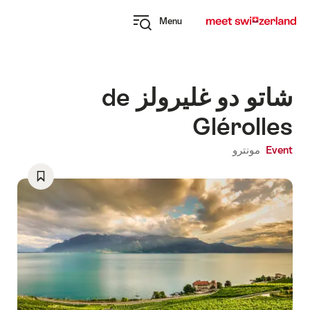
Navi
Q
Menu
naviga
Open
myswitzerland
navigation
شاتو دو غليرولز de
Glérolles
Event
مونترو
Save
As
Favorite