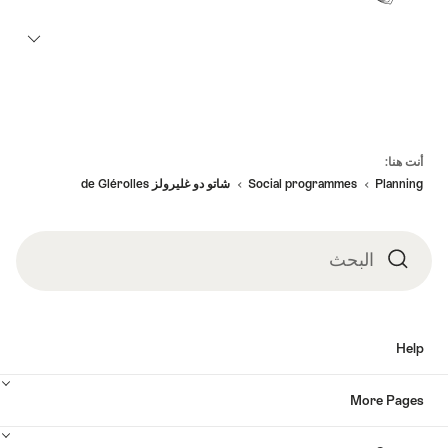
Fo
أنت هنا:
Planning
Social programmes​
شاتو دو غليرولز de Glérolles
البحث
البحث
Hel
More Page