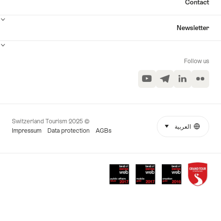
Contac
Newslette
Follow u
YouTube
Telegram
LinkedIn
Flickr
© 2025 Switzerland Tourism
العربية
select (click to display)
Languag
Mor
Impressum
Data protection
AGBs
link
Award