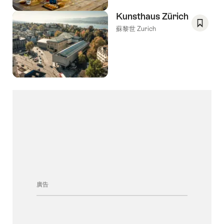
Kunsthaus Zürich
蘇黎世 Zurich
Save
As
Favori
廣告