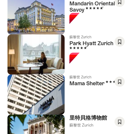
Mandarin Oriental
5 Stars
Savoy
Save
As
Favori
蘇黎世 Zurich
Park Hyatt Zurich
5 Stars
Save
As
Favori
蘇黎世 Zurich
4 Stars
Mama Shelter
Save
As
Favori
里特貝格博物館
蘇黎世 Zurich
Save