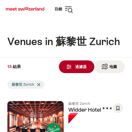
前
快
目錄
往
速
打
myswitzerland.com
導
開
航
導
航
Venues in 蘇黎世 Zurich
13
13
結果
結
過濾器
地圖
查看地
果
Search
發
蘇黎世 Zurich
Delete 蘇黎世 Zurich tag
filtered
現
using
the
蘇黎世 Zurich
following
5 Stars
Widder Hotel
tags
Save
As
Favori