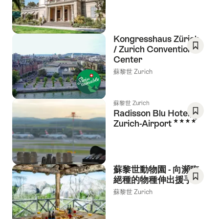
As
Favori
Kongresshaus Zürich
/ Zurich Convention
Center
Save
As
蘇黎世 Zurich
Favori
蘇黎世 Zurich
Radisson Blu Hotel,
4 Stars
Zurich-Airport
Save
As
Favori
蘇黎世動物園 - 向瀕臨
絕種的物種伸出援手
Save
蘇黎世 Zurich
As
Favori