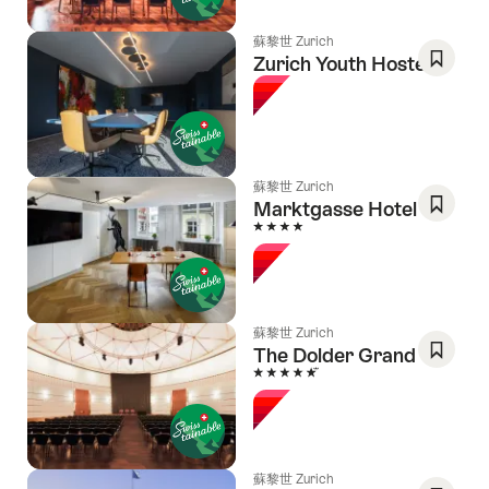
蘇黎世 Zurich
Zurich Youth Hostel
Save
As
Favori
蘇黎世 Zurich
Marktgasse Hotel
4 Stars
Save
As
Favori
蘇黎世 Zurich
The Dolder Grand
5 Stars
Save
As
Favori
蘇黎世 Zurich