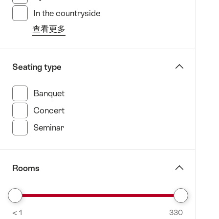
力
In the countryside
(52 此類別搜索結果)
士
查看更多
山
from
Engelberg-
the
Titlis
filter
Seating type
弗
“specify
林
Geographic
Banquet
(147 此類別搜索結果)
斯-
location”
萊
Concert
(166 此類別搜索結果)
克
Seminar
(164 此類別搜索結果)
斯-
法
萊
Rooms
拉
日
內
Remove
瓦
< 1
From
330