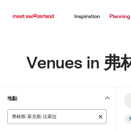
前
快
主目錄
往
速
Inspiration
Planning
myswitzerland.com
導
航
Venues in
3
地
地點
結
點
果
-
地
發
Se
Filter
區
現
fil
results
安