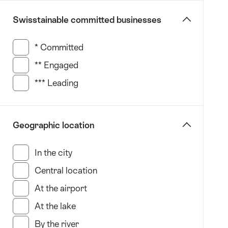
克
Swisstainable committed businesses
萊
恩
* Committed
(34 此類別搜索結果)
·
蒙
** Engaged
(35 此類別搜索結果)
塔
*** Leading
(51 此類別搜索結果)
納
Crans-
Montana
Geographic location
達
沃
In the city
(85 此類別搜索結果)
斯
Davos
Central location
(41 此類別搜索結果)
英
At the airport
(3 此類別搜索結果)
格
At the lake
(54 此類別搜索結果)
堡
−鐵
By the river
(1 此類別搜索結果)