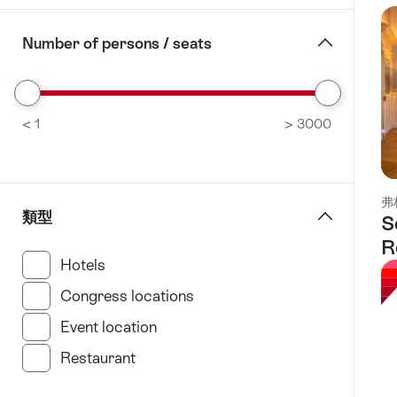
us
and
德
th
change
Number of persons / seats
馬
fo
view
特
ta
Andermatt
Remove
巴
< 1
From
> 3000
塞
Favorites:
爾
Filter
Basel
弗林
伯
類型
S
恩
R
(Bern)
Hotels
(125 此類別搜索結果)
伯
Congress locations
(11 此類別搜索結果)
恩
地
Event location
(29 此類別搜索結果)
區
Restaurant
(1 此類別搜索結果)
Bern
Region