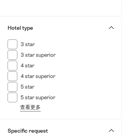
Geneva
Favorites:
茵
Filter
特
拉
Hotel type
肯
Interlaken
3 star
(15 此類別搜索結果)
日
3 star superior
(13 此類別搜索結果)
內
瓦
4 star
(25 此類別搜索結果)
湖
4 star superior
(25 此類別搜索結果)
區
5 star
(7 此類別搜索結果)
Lake
Geneva
5 star superior
(36 此類別搜索結果)
Region
查看更多
(Vaud)
from
洛
the
桑
filter
Specific request
Lausanne