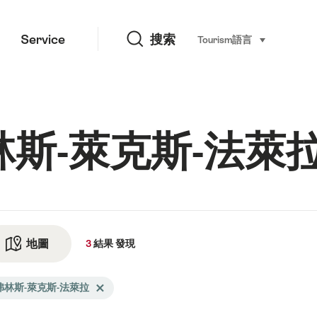
搜索
Service
搜索
Tourism
語言
select (click t
 弗林斯-萊克斯-法萊
地圖
查看地圖
3
結果
發現
arch
弗林斯-萊克斯-法萊拉
Delete 弗林斯-萊克斯-法萊拉 tag
tered