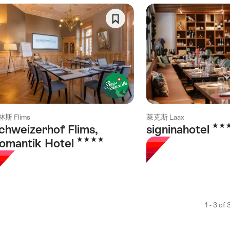
ing
e
llowing
Save
gs
As
Favorite
斯 Flims
萊克斯 Laax
4 Sta
chweizerhof Flims,
signinahotel
4 Stars
omantik Hotel
1 - 3 of 