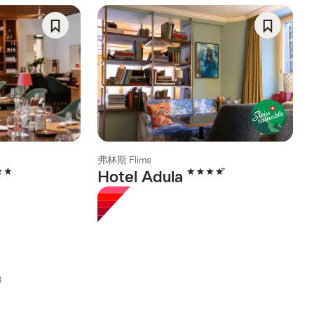
Save
Save
As
As
Favorite
Favorite
弗林斯 Flims
rs
4 Stars
Hotel Adula
3