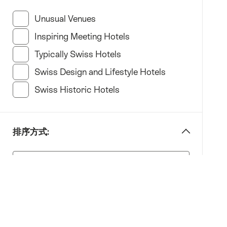
“specify
琉
Hotel
Unusual Venues
(10 此類別搜索結果)
森
type”
Inspiring Meeting Hotels
(23 此類別搜索結果)
Lucerne
蒙
Typically Swiss Hotels
(13 此類別搜索結果)
特
Swiss Design and Lifestyle Hotels
(19 此類別搜索
勒
Swiss Historic Hotels
(16 此類別搜索結果)
Montreux
聖
加
侖
排序方式:
St.
排
Gallen
序
提
方
契
式:
諾
Ticino
全部重設
蘇